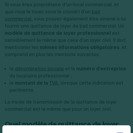
Si vous êtes propriétaire d’un local commercial, et
que vous le louez sous le couvert d’un
bail
commercial
,
vous pouvez également être amené à lui
fournir une quittance de loyer de bail commercial. Un
modèle de quittance de loyer professionnel
est
sensiblement le même que celui d’un loyer civil. Il doit
mentionner les
mêmes informations obligatoires
, et
comprend en plus les mentions suivantes :
la
dénomination sociale
et le
numéro d’entreprise
du locataire professionnel ;
le
montant de la
TVA
, lorsque cette indication est
pertinente.
Le mode de transmission de la quittance de loyer
commercial est le même que pour un loyer civil.
Quel modèle de quittance de loyer