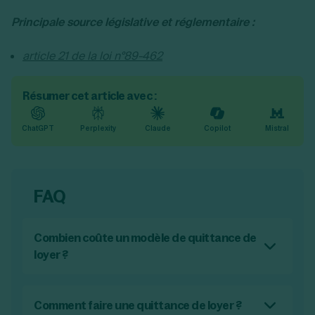
Principale source législative et réglementaire :
article 21 de la loi n°89-462
Résumer cet article avec :
ChatGPT
Perplexity
Claude
Copilot
Mistral
FAQ
Combien coûte un modèle de quittance de
loyer ?
Il est possible de trouver des modèles de
quittance de loyer gratuit, comme celui que
nous fournissons sur notre site Legalstart. Un
Comment faire une quittance de loyer ?