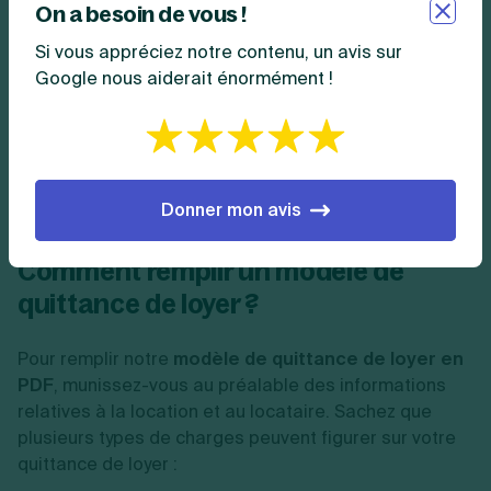
utiliser ?
On a besoin de vous !
Si vous appréciez notre contenu, un avis sur
Plusieurs plateformes mettent
en ligne des
modèles
Google nous aiderait énormément !
de quittance de loyer pour particuliers
. Il est
fréquent de privilégier des modèles fiables, tels que
celui proposé gratuitement sur le site Legalstart. Ce
modèle de quittance de loyer gratuit
est à imprimer
et à remplir avant d’être transmis à votre locataire.
Donner mon avis
Comment remplir un modèle de
quittance de loyer ?
Pour remplir notre
modèle de quittance de loyer en
PDF
, munissez-vous au préalable des informations
relatives à la location et au locataire. Sachez que
plusieurs types de charges peuvent figurer sur votre
quittance de loyer :