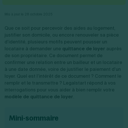
Vente en ligne
Fiches SASU
Micro entreprise
Cession d'actions
Services aux entreprises
Fiches SAS
LMNP
Transmission universelle de patrimoine
Construction/travaux
Mis à jour le 28 octobre 2025
Fiches EURL
Par métier
Augmentation de capital
Restauration
Fiches SARL
Réduction de capital
Commerce
Que ce soit pour percevoir des aides au logement,
Fiches SCI
Gérer son entreprise
Conseil/finance
Transport
Fiches auto-entrepreneur
justifier son domicile, ou encore renouveler sa pièce
Vente en ligne
Autres
Fiches association
d’identité, plusieurs motifs peuvent pousser un
Services aux entreprises
Gestion comptable
Ressources
Toutes les fiches sur la création
locataire à demander une
Construction/travaux
quittance de loyer
auprès
Approbation des comptes
Autres démarches
Restauration
Dépôt de marque
de son propriétaire. Ce document permet de
Simulateur de choix de forme juridique
Commerce
Recherche d'antériorité
confirmer une relation entre un bailleur et un locataire
Calcul de charges sociales
Gestion d’entreprise
Transport
Protection des créations
Estimation du coût de création
à une date donnée, voire de justifier le paiement d’un
Fermeture d’entreprise
Autres
Confidentialité de l'adresse du dirigeant
Calcul d'éligibilité à l'ACRE
loyer. Quel est l’intérêt de ce document ? Comment le
Exercice d’un métier
Par fonctionnalité
Fermer son entreprise
Vérification de la disponibilité du nom d'entreprise
remplir et le transmettre ? Legalstart répond à vos
Recouvrement de factures
Générateur de mentions légales
interrogations pour vous aider à bien remplir votre
Gérer ses salariés
Logiciel de facturation
Radiation auto entrepreneur
Sélection de fiches pratiques
modèle de quittance de loyer
.
Logiciel de comptabilité
Mise en sommeil
Gestion des achats
Dissolution-liquidation
Ouvrir sa société
Gestion de la trésorerie
Création d'entreprise
Dépôt de bilan
Création d'entreprise
Bilans et déclarations fiscales
mini-sommaire
Création de micro-entreprise
Par besoin
Devenir auto entrepreneur