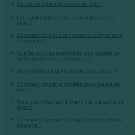
Qu’est-ce qu’une quittance de loyer ?
Création d'EURL
Toutes les modifications
Je suis autonome
Création de SASU
Je souhaite être accompagné
Est-il obligatoire de faire une quittance de
Création de SARL
loyer ?
Création de SAS
Création de SCI
Comment rédiger une quittance de loyer avec
Création d'association
Découvrez notre cabinet d'expertise
un modèle ?
Aides à la création d’entreprise
comptable LS Compta
Ouverture compte pro
Quelles sont les spécificités d’un modèle de
Fermeture d’une entreprise
quittance de loyer commercial ?
Quel modèle de quittance de loyer utiliser ?
Création d'entreprise
Comment remplir un modèle de quittance de
loyer ?
Sous quel délai faut-il fournir une quittance de
loyer ?
Comment transmettre la quittance de loyer au
locataire ?