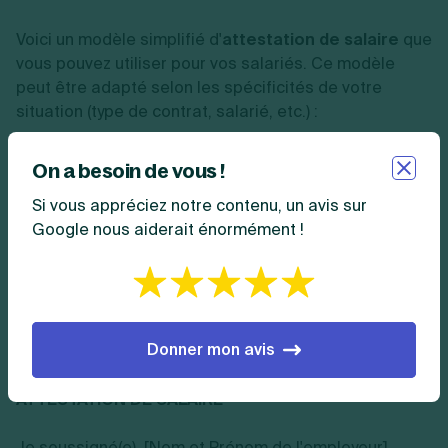
Voici un modèle simplifié d'
attestation de salaire
que
vous pouvez utiliser pour vos salariés. Ce modèle
peut être adapté selon les spécificités de votre
situation (type de contrat, salarié, etc.) :
[Nom de l'employeur]
On a besoin de vous !
Si vous appréciez notre contenu, un avis sur
[Adresse de l'employeur]
Google nous aiderait énormément !
[Téléphone]
[Email]
Donner mon avis
À [Ville], le [Date]
ATTESTATION DE SALAIRE
Je soussigné(e), [Nom et Prénom de l'employeur],