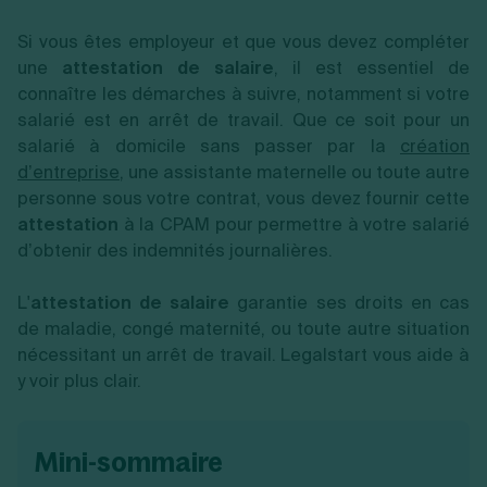
Vente en ligne
Fiches SASU
Micro entreprise
Cession d'actions
Services aux entreprises
Fiches SAS
Si vous êtes employeur et que vous devez compléter
LMNP
Transmission universelle de patrimoine
Construction/travaux
Fiches EURL
Par métier
Augmentation de capital
une
attestation de salaire
, il est essentiel de
Restauration
Fiches SARL
Réduction de capital
connaître les démarches à suivre, notamment si votre
Commerce
Fiches SCI
Gérer son entreprise
Conseil/finance
Transport
salarié est en arrêt de travail. Que ce soit pour un
Fiches auto-entrepreneur
Vente en ligne
Autres
salarié à domicile sans passer par la
création
Fiches association
Services aux entreprises
Gestion comptable
Ressources
d’entreprise
, une assistante maternelle ou toute autre
Toutes les fiches sur la création
Construction/travaux
Approbation des comptes
personne sous votre contrat, vous devez fournir cette
Autres démarches
Restauration
Dépôt de marque
Simulateur de choix de forme juridique
attestation
à la CPAM pour permettre à votre salarié
Commerce
Recherche d'antériorité
Calcul de charges sociales
d’obtenir des indemnités journalières.
Gestion d’entreprise
Transport
Protection des créations
Estimation du coût de création
Fermeture d’entreprise
Autres
Confidentialité de l'adresse du dirigeant
Calcul d'éligibilité à l'ACRE
Exercice d’un métier
Par fonctionnalité
Fermer son entreprise
L'
attestation de salaire
garantie ses droits en cas
Vérification de la disponibilité du nom d'entreprise
Recouvrement de factures
de maladie, congé maternité, ou toute autre situation
Générateur de mentions légales
Gérer ses salariés
Logiciel de facturation
Radiation auto entrepreneur
nécessitant un arrêt de travail. Legalstart vous aide à
Sélection de fiches pratiques
Logiciel de comptabilité
Mise en sommeil
y voir plus clair.
Gestion des achats
Dissolution-liquidation
Ouvrir sa société
Gestion de la trésorerie
Création d'entreprise
Dépôt de bilan
Création d'entreprise
Bilans et déclarations fiscales
mini-sommaire
Création de micro-entreprise
Par besoin
Devenir auto entrepreneur