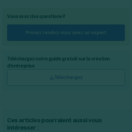
l'employeur. Si l'employeur persiste dans son
refus, le salarié peut également saisir le
tribunal compétent pour faire valoir ses
Vous avez des questions ?
droits.
Prenez rendez-vous avec un expert
Téléchargez notre guide gratuit sur la création
d'entreprise
Téléchargez
Ces articles pourraient aussi vous
intéresser :