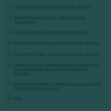
Création d'EURL
Toutes les modifications
Qu’est-ce qu’une attestation de salaire ?
Je suis autonome
Création de SASU
Je souhaite être accompagné
Création de SARL
Attestation de salaire : obligatoire ou
Création de SAS
facultative ?
Création de SCI
Création d'association
Découvrez notre cabinet d'expertise
Qui doit fournir l'attestation de salaire ?
Aides à la création d’entreprise
comptable LS Compta
Ouverture compte pro
Comment obtenir une attestation de salaire ?
Fermeture d’une entreprise
Comment remplir une attestation de salaire ?
Quelles sont les démarches pour transmettre
Création d'entreprise
une attestation de salaire à la sécurité
sociale ?
Combien de temps a l'employeur pour envoyer
l'attestation de salaire ?
FAQ