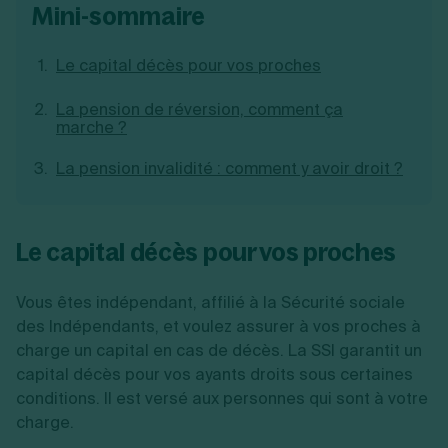
mini-sommaire
Création d'EURL
Toutes les modifications
Je suis autonome
Création de SASU
Je souhaite être accompagné
Création de SARL
Le capital décès pour vos proches
Création de SAS
Création de SCI
La pension de réversion, comment ça
Création d'association
marche ?
Découvrez notre cabinet d'expertise
Aides à la création d’entreprise
comptable LS Compta
Ouverture compte pro
La pension invalidité : comment y avoir droit ?
Fermeture d’une entreprise
Le capital décès pour vos proches
Création d'entreprise
Vous êtes indépendant, affilié à la Sécurité sociale
des Indépendants, et voulez assurer à vos proches à
charge un capital en cas de décès. La SSI garantit un
capital décès pour vos ayants droits sous certaines
conditions. Il est versé aux personnes qui sont à votre
charge.