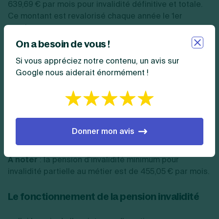
639,69 € par mois pour invalidité définitive et totale.
Ce montant est revalorisé chaque année le 1er
octobre.
On a besoin de vous !
La pension invalidité partielle au métier
Si vous appréciez notre contenu, un avis sur
Google nous aiderait énormément !
La pension invalidité partielle au métier doit être
reconnue par un médecin, et correspond à une perte
de capacité au travail ou à une perte de gain
supérieure à ⅔ par rapport aux conditions physiques
requises pour la poursuite de la profession. L’assuré
Donner mon avis
reçoit alors 30 % de son revenu annuel moyen.
A noter
: la pension d’invalidité minimum pour
invalidité partielle au métier est de 455,05 € par mois.
Le fonctionnement de la pension invalidité