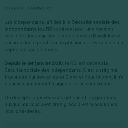
Vente en ligne
Fiches SASU
Micro entreprise
Cession d'actions
Services aux entreprises
Mis à jour le 30 octobre 2025
Fiches SAS
LMNP
Transmission universelle de patrimoine
Construction/travaux
Fiches EURL
Par métier
Augmentation de capital
Restauration
Les indépendants, affiliés à la
Sécurité sociale des
Fiches SARL
Réduction de capital
Commerce
Fiches SCI
Indépendants (ex RSI)
cotisent pour une pension
Gérer son entreprise
Conseil/finance
Transport
Fiches auto-entrepreneur
invalidité-décès qui les protège en cas d’invalidité et
Vente en ligne
Autres
Fiches association
assure à leurs proches une pension de réversion et un
Services aux entreprises
Gestion comptable
Ressources
Toutes les fiches sur la création
Construction/travaux
Approbation des comptes
capital en cas de décès.
Autres démarches
Restauration
Dépôt de marque
Simulateur de choix de forme juridique
Commerce
Recherche d'antériorité
Calcul de charges sociales
Depuis le 1er janvier 2018
, le RSI est devenu la
Gestion d’entreprise
Transport
Protection des créations
Estimation du coût de création
Sécurité sociale des Indépendants. C'est un régime
Fermeture d’entreprise
Autres
Confidentialité de l'adresse du dirigeant
Calcul d'éligibilité à l'ACRE
transitoire qui devrait durer 2 ans et pour l'instant il n'y
Exercice d’un métier
Par fonctionnalité
Fermer son entreprise
Vérification de la disponibilité du nom d'entreprise
a aucun changement à signaler vous concernant.
Recouvrement de factures
Générateur de mentions légales
Gérer ses salariés
Logiciel de facturation
Radiation auto entrepreneur
Sélection de fiches pratiques
On décrypte pour vous ces notions et les garanties
Logiciel de comptabilité
Mise en sommeil
auxquelles vous avez droit grâce à votre assurance
Gestion des achats
Dissolution-liquidation
Ouvrir sa société
Gestion de la trésorerie
Création d'entreprise
Dépôt de bilan
invalidité-décès.
Création d'entreprise
Bilans et déclarations fiscales
Création de micro-entreprise
Par besoin
Devenir auto entrepreneur