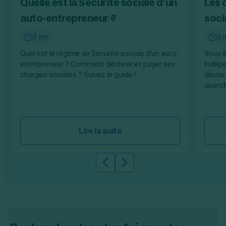
Quelle est la Sécurité sociale d’un
Les 
auto-entrepreneur ?
soci
3 mn
3 
Quel est le régime de Sécurité sociale d'un auto-
Vous ê
entrepreneur ? Comment déclarer et payer ses
Indépe
charges sociales ? Suivez le guide !
déclar
quand 
Lire la suite
Slide précédente
Slide suivante