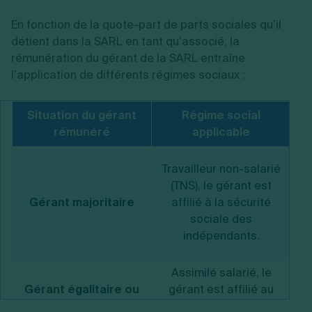
En fonction de la quote-part de parts sociales qu’il
détient dans la SARL en tant qu’associé, la
rémunération du gérant de la SARL entraîne
l’application de différents régimes sociaux :
Situation du gérant
Régime social
rémunéré
applicable
Mê
Travailleur non-salarié
(TNS), le gérant est
c
Gérant majoritaire
affilié à la sécurité
mi
sociale des
indépendants.
c
Assimilé salarié, le
Au
Gérant égalitaire ou
gérant est affilié au
minoritaire
régime général de la