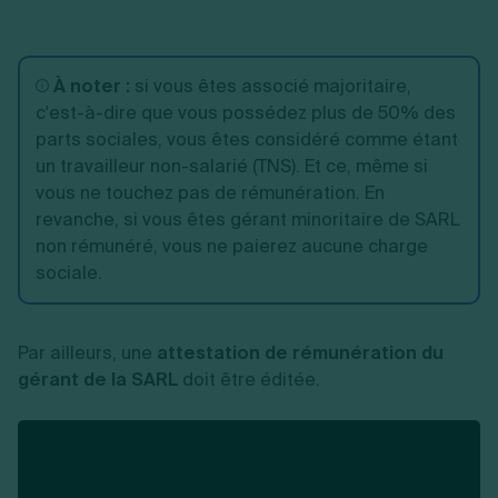
a
Sécurité Sociale.
Assimilé salarié, le
Au
À noter :
si vous êtes associé majoritaire,
Gérant d’une SARL ou
gérant est affilié au
c'est-à-dire que vous possédez plus de 50% des
EURL non associé
régime général de la
a
parts sociales, vous êtes considéré comme étant
Sécurité Sociale.
un travailleur non-salarié (TNS). Et ce, même si
Mê
vous ne touchez pas de rémunération. En
Travailleur non-salarié
revanche, si vous êtes gérant minoritaire de SARL
(TNS), le gérant est
Gérant d’une EURL et
c
non rémunéré, vous ne paierez aucune charge
affilié à la sécurité
associé unique
mi
sociale.
sociale des
indépendants.
c
Par ailleurs, une
attestation de rémunération du
gérant de la SARL
doit être éditée.