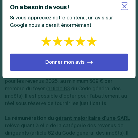
société.
On a besoin de vous !
Si vous appréciez notre contenu, un avis sur
L’imposition du gérant de la SARL soumise à
Google nous aiderait énormément !
l’impôt sur les sociétés (IS)
La
rémunération du gérant égalitaire de la SARL
et
le
salaire du gérant minoritaire de la SARL
ou d’un
gérant non associé
relèvent de la catégorie des
Donner mon avis
traitements et salaires. Un abattement forfaitaire de
10 % est alors applicable dans la limite de 14.555 €
pour les revenus 2025, au minimum 509 € par
membre du foyer (
article 83
du Code général des
impôts). Il est possible d’opter pour l'abattement au
réel sous réserve de fournir les justificatifs.
La
rémunération du
gérant majoritaire d’une SARL
relève quant à elle de la catégorie des revenus de
dirigeants (
article 62
du Code général des impôts). Il