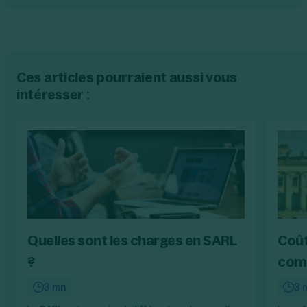
Ces articles pourraient aussi vous
intéresser :
Quelles sont les charges en SARL
Coût
?
comb
3 mn
3 