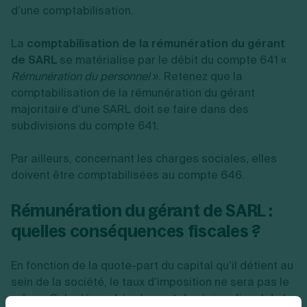
d’une comptabilisation.
La
comptabilisation de la rémunération du gérant
de SARL
se matérialise par le débit du compte 641 «
Rémunération du personnel
». Retenez que la
comptabilisation de la rémunération du gérant
majoritaire d’une SARL doit se faire dans des
subdivisions du compte 641.
Par ailleurs, concernant les charges sociales, elles
doivent être comptabilisées au compte 646.
Rémunération du gérant de SARL :
quelles conséquences fiscales ?
En fonction de la quote-part du capital qu’il détient au
sein de la société, le taux d’imposition ne sera pas le
même. Cela dépend également du régime fiscal de la