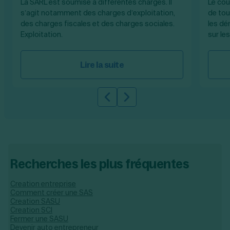
La SARL est soumise à différentes charges. Il
Le coû
s’agit notamment des charges d’exploitation,
de tou
des charges fiscales et des charges sociales.
les dé
Exploitation.
sur les
Lire la suite
Slide précédente
Slide suivante
Recherches les plus fréquentes
Creation entreprise
Comment créer une SAS
Creation SASU
Creation SCI
Fermer une SASU
Devenir auto entrepreneur