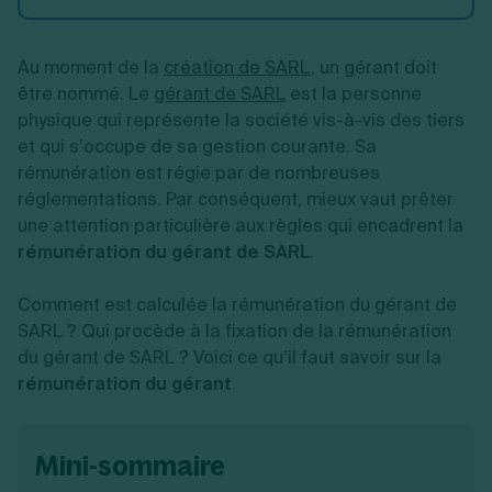
Création d'EURL
Toutes les modifications
Je suis autonome
Création de SASU
Je souhaite être accompagné
Au moment de la
création de SARL
, un gérant doit
Création de SARL
Création de SAS
être nommé. Le
gérant de SARL
est la personne
Création de SCI
physique qui représente la société vis-à-vis des tiers
Création d'association
Découvrez notre cabinet d'expertise
et qui s’occupe de sa gestion courante. Sa
Aides à la création d’entreprise
comptable LS Compta
rémunération est régie par de nombreuses
Ouverture compte pro
réglementations. Par conséquent, mieux vaut prêter
Fermeture d’une entreprise
une attention particulière aux règles qui encadrent la
rémunération du gérant de SARL
.
Création d'entreprise
Comment est calculée la rémunération du gérant de
SARL ? Qui procède à la fixation de la rémunération
du gérant de SARL ? Voici ce qu’il faut savoir sur la
rémunération du gérant
.
mini-sommaire