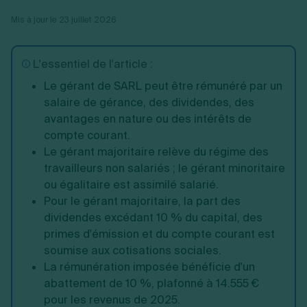
Vente en ligne
Fiches SASU
Micro entreprise
Cession d'actions
Services aux entreprises
Mis à jour le 23 juillet 2026
Fiches SAS
LMNP
Transmission universelle de patrimoine
Construction/travaux
Fiches EURL
Par métier
Augmentation de capital
Restauration
Fiches SARL
Réduction de capital
Commerce
L'essentiel de l'article :
Fiches SCI
Gérer son entreprise
Conseil/finance
Transport
Fiches auto-entrepreneur
Le gérant de SARL peut être rémunéré par un
Vente en ligne
Autres
Fiches association
Services aux entreprises
salaire de gérance, des dividendes, des
Gestion comptable
Ressources
Toutes les fiches sur la création
Construction/travaux
Approbation des comptes
avantages en nature ou des intérêts de
Autres démarches
Restauration
Dépôt de marque
compte courant.
Simulateur de choix de forme juridique
Commerce
Recherche d'antériorité
Calcul de charges sociales
Le gérant majoritaire relève du régime des
Gestion d’entreprise
Transport
Protection des créations
Estimation du coût de création
travailleurs non salariés ; le gérant minoritaire
Fermeture d’entreprise
Autres
Confidentialité de l'adresse du dirigeant
Calcul d'éligibilité à l'ACRE
ou égalitaire est assimilé salarié.
Exercice d’un métier
Par fonctionnalité
Fermer son entreprise
Vérification de la disponibilité du nom d'entreprise
Pour le gérant majoritaire, la part des
Recouvrement de factures
Générateur de mentions légales
Gérer ses salariés
dividendes excédant 10 % du capital, des
Logiciel de facturation
Radiation auto entrepreneur
Sélection de fiches pratiques
primes d'émission et du compte courant est
Logiciel de comptabilité
Mise en sommeil
Gestion des achats
soumise aux cotisations sociales.
Dissolution-liquidation
Ouvrir sa société
Gestion de la trésorerie
Création d'entreprise
Dépôt de bilan
La rémunération imposée bénéficie d'un
Création d'entreprise
Bilans et déclarations fiscales
abattement de 10 %, plafonné à 14.555 €
Création de micro-entreprise
pour les revenus de 2025.
Par besoin
Devenir auto entrepreneur