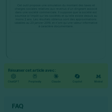
Résumer cet article avec :
ChatGPT
Perplexity
Claude
Copilot
Mistral
FAQ