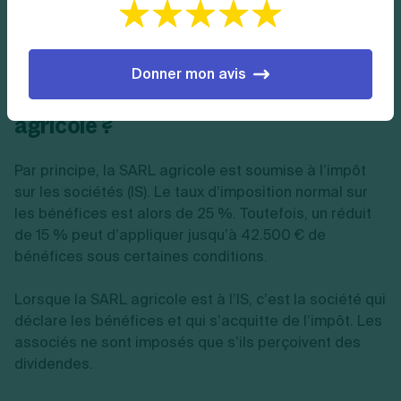
Une fois l’entreprise immatriculée, vous recevez le
Kbis.
Donner mon avis
Quel est le régime fiscal d’une SARL
agricole ?
Par principe, la SARL agricole est soumise à l’impôt
sur les sociétés (IS). Le taux d’imposition normal sur
les bénéfices est alors de 25 %. Toutefois, un réduit
de 15 % peut d’appliquer jusqu’à 42.500 € de
bénéfices sous certaines conditions.
Lorsque la SARL agricole est à l’IS, c’est la société qui
déclare les bénéfices et qui s’acquitte de l’impôt. Les
associés ne sont imposés que s’ils perçoivent des
dividendes.