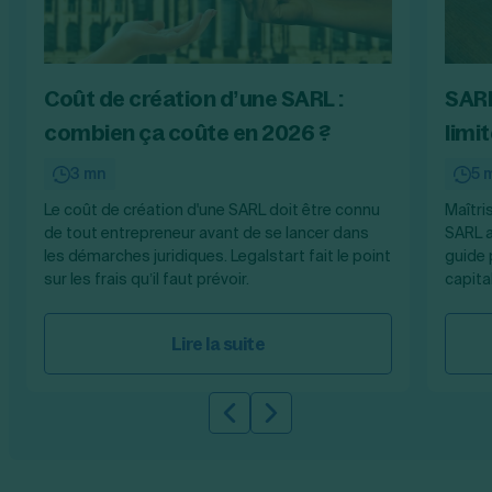
Coût de création d’une SARL :
SARL
combien ça coûte en 2026 ?
limit
3 mn
5 
Le coût de création d'une SARL doit être connu
Maîtri
de tout entrepreneur avant de se lancer dans
SARL a
les démarches juridiques. Legalstart fait le point
guide 
sur les frais qu’il faut prévoir.
capital
Lire la suite
Slide précédente
Slide suivante