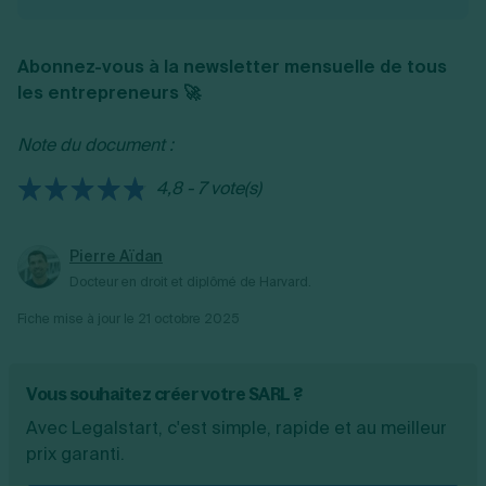
Toutefois, dans les deux cas, la
pour créer une SARL agricole, il n’est pas
entreprise agricole. En effet, les activités de
responsabilité des associés est limitée au
obligatoire d’être exploitant agricole.
culture et d’élevage relèvent exclusivement
montant de leurs apports.
Abonnez-vous à la newsletter mensuelle de tous
de la MSA. Or, les
micro-entreprises
les entrepreneurs 🚀
relèvent de l'Urssaf.
Note du document :
4,8 - 7 vote(s)
Pierre Aïdan
Docteur en droit et diplômé de Harvard.
Fiche mise à jour le
21 octobre 2025
Vous souhaitez créer votre SARL ?
Avec Legalstart, c'est simple, rapide et au meilleur
prix garanti.