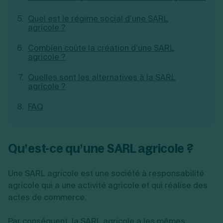
Création d'EURL
Toutes les modifications
Je suis autonome
Quel est le régime social d’une SARL
Création de SASU
agricole ?
Je souhaite être accompagné
Création de SARL
Création de SAS
Combien coûte la création d’une SARL
Création de SCI
agricole ?
Création d'association
Découvrez notre cabinet d'expertise
Aides à la création d’entreprise
comptable LS Compta
Quelles sont les alternatives à la SARL
Ouverture compte pro
agricole ?
Fermeture d’une entreprise
FAQ
Création d'entreprise
Qu’est-ce qu’une SARL agricole ?
Une SARL agricole est une société à responsabilité
agricole qui a une activité agricole et qui réalise des
actes de commerce.
Par conséquent, la SARL agricole a les mêmes