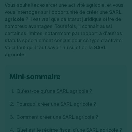
Vente en ligne
Fiches SASU
Vous souhaitez exercer une activité agricole, et vous
Micro entreprise
Cession d'actions
Services aux entreprises
Fiches SAS
LMNP
Transmission universelle de patrimoine
vous interrogez sur l’opportunité de créer une
SARL
Construction/travaux
Fiches EURL
Par métier
Augmentation de capital
agricole
? Il est vrai que ce statut juridique offre de
Restauration
Fiches SARL
Réduction de capital
Commerce
nombreux avantages. Toutefois, il connaît aussi
Fiches SCI
Gérer son entreprise
Conseil/finance
Transport
certaines limites, notamment par rapport à d’autres
Fiches auto-entrepreneur
Vente en ligne
Autres
statuts spécialement conçus pour ce type d’activité.
Fiches association
Services aux entreprises
Gestion comptable
Ressources
Voici tout qu’il faut savoir au sujet de la
SARL
Toutes les fiches sur la création
Construction/travaux
Approbation des comptes
Autres démarches
agricole
.
Restauration
Dépôt de marque
Simulateur de choix de forme juridique
Commerce
Recherche d'antériorité
Calcul de charges sociales
Gestion d’entreprise
Transport
Protection des créations
Estimation du coût de création
Fermeture d’entreprise
Autres
Confidentialité de l'adresse du dirigeant
mini-sommaire
Calcul d'éligibilité à l'ACRE
Exercice d’un métier
Par fonctionnalité
Fermer son entreprise
Vérification de la disponibilité du nom d'entreprise
Recouvrement de factures
Générateur de mentions légales
Qu’est-ce qu’une SARL agricole ?
Gérer ses salariés
Logiciel de facturation
Radiation auto entrepreneur
Sélection de fiches pratiques
Logiciel de comptabilité
Mise en sommeil
Pourquoi créer une SARL agricole ?
Gestion des achats
Dissolution-liquidation
Ouvrir sa société
Gestion de la trésorerie
Création d'entreprise
Dépôt de bilan
Comment créer une SARL agricole ?
Création d'entreprise
Bilans et déclarations fiscales
Création de micro-entreprise
Quel est le régime fiscal d’une SARL agricole ?
Par besoin
Devenir auto entrepreneur