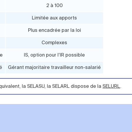
2 à 100
Limitée aux apports
Plus encadrée par la loi
Complexes
le
IS, option pour l’IR possible
é
Gérant majoritaire travailleur non-salarié
uivalent, la SELASU, la SELARL dispose de la
SELURL
.