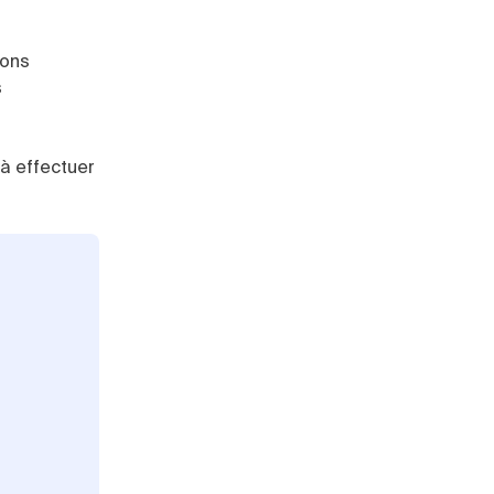
ions
s
à effectuer