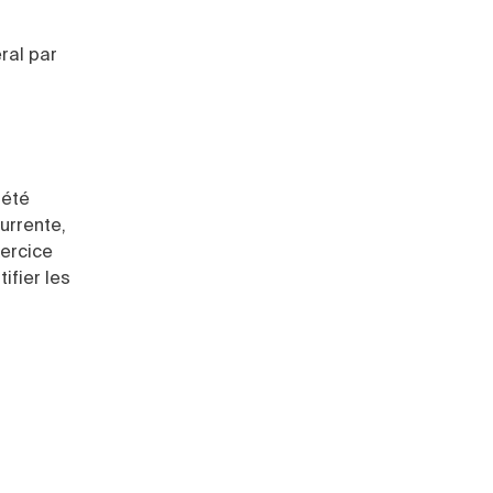
ral par
iété
urrente,
xercice
ifier les