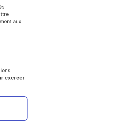
és
ttre
rement aux
tions
r exercer