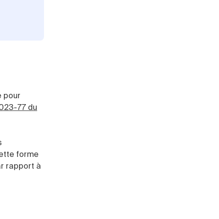
e pour
023-77 du
s
cette forme
r rapport à