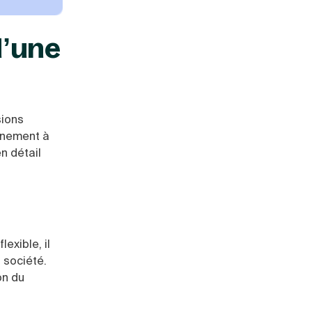
d’une
sions
nnement à
n détail
lexible, il
 société.
on du