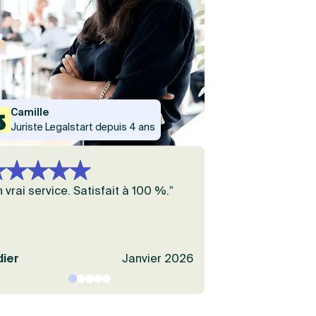
Camille
Juriste Legalstart depuis 4 ans
n vrai service. Satisfait à 100 %.”
“Très pratique, eff
surtout, pas cher !
dier
Janvier 2026
Benoit
page 1
page 2
page 3
page 4
page 5