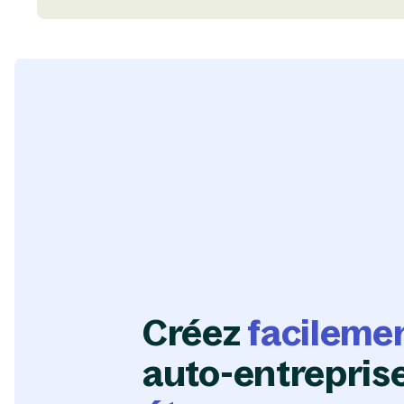
Créez
facileme
auto-entrepris