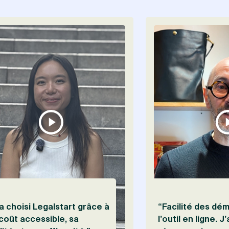
 le témoignage de Yohann Benhamou
Visionner le témoignage de Hyojeong Kim
a choisi Legalstart grâce à
“Facilité des dé
coût accessible, sa
l’outil en ligne. J’