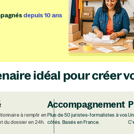
pagnés
depuis 10 ans
fined=false, labelTranslations={}, type=option, create
label=trustpilot, isHubspotDefined=false, labelTranslati
enaire idéal pour créer v
é
Accompagnement
P
ionnaire à remplir en
Plus de 50 juristes-formalistes à vos
Un
nt du dossier en 24h.
côtés. Basés en France.
C'