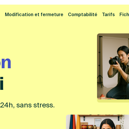
Cliquez ici pour reprendre votre démarche
Fermer la
e
Modification et fermeture
Comptabilité
Tarifs
Fich
eprise commence ic
i
24h, sans stress.