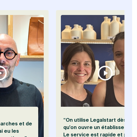
Visionner le témoignage de Jérôme Auriac
“On utilise Legalstart dès
marches et de
qu'on ouvre un établissement
ai eu les
Le service est rapide et pas