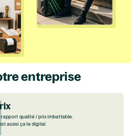
dAt=1719500302773, createdByUserId=0, updatedAt=1719500
ons={}, type=option, createdAt=1719500302773, createdByU
otre entreprise
rix
 rapport qualité / prix imbattable.
est aussi ça le digital.