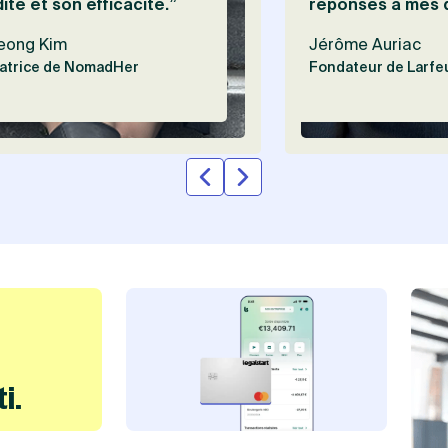
dité et son efficacité.”
réponses à mes 
eong Kim
Jérôme Auriac
atrice de NomadHer
Fondateur de Larfeu
i.