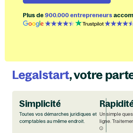
Plus de
900.000 entrepreneurs
accom
{id=3, name=google, label=google, isHubspotDe
{id=1, name=trustpilot, 
Legalstart
, votre part
Simplicité
Rapidit
Toutes vos démarches juridiques et
Un simple quest
comptables au même endroit.
ligne. Traiteme