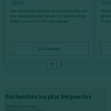
3 mn
4 
Une assemblée générale des associés (AG) doit
Vous s
être obligatoirement tenue et un procès verbal
généra
établi tous les ans. On vous explique.
? L’as
Lire la suite
Slide précédente
Slide suivante
Recherches les plus fréquentes
Creation entreprise
Dissolution association