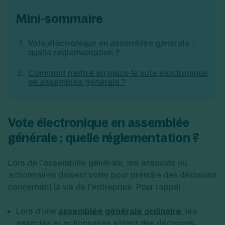
Création d'EURL
Toutes les modifications
mini-sommaire
Je suis autonome
Création de SASU
Je souhaite être accompagné
Création de SARL
Création de SAS
Vote électronique en assemblée générale :
Création de SCI
quelle réglementation ?
Création d'association
Découvrez notre cabinet d'expertise
Comment mettre en place le vote électronique
Aides à la création d’entreprise
comptable LS Compta
en assemblée générale ?
Ouverture compte pro
Fermeture d’une entreprise
Vote électronique en assemblée
générale : quelle réglementation ?
Création d'entreprise
Lors de l’assemblée générale, les associés ou
actionnaires doivent voter pour prendre des décisions
concernant la vie de l’entreprise. Pour rappel :
Lors d’une
assemblée générale ordinaire
, les
associés et actionnaires votent des décisions