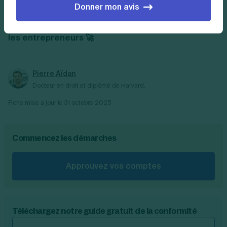
Donner mon avis
Abonnez-vous à la newsletter mensuelle de tous
les entrepreneurs 🚀
Pierre Aïdan
Docteur en droit et diplômé de Harvard.
Fiche mise à jour le
31 octobre 2025
Commencez les démarches
Approuvez vos comptes
Téléchargez notre guide gratuit de la conformité