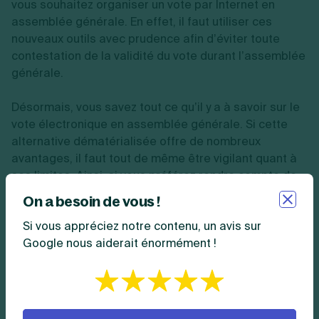
vous souhaitez organiser un vote par Internet en
assemblée générale. En effet, il faut utiliser ces
nouveaux outils avec prudence afin d’éviter toute
contestation de la validité du vote durant l’assemblée
générale.
Désormais, vous savez tout ce qu’il y a à savoir sur le
vote électronique en assemblée générale. Si cette
alternative dématérialisée offre de nombreux
avantages, il faut tout de même être vigilant quant à
ses limites. Ainsi, si vous préférez rendre compte de
vos assemblées générales par vous-même, n’hésitez
On a besoin de vous !
pas à télécharger notre modèle de
procès-verbal
Si vous appréciez notre contenu, un avis sur
d’assemblée générale
.
Google nous aiderait énormément !
Résumer cet article avec :
ChatGPT
Perplexity
Claude
Copilot
Mistral