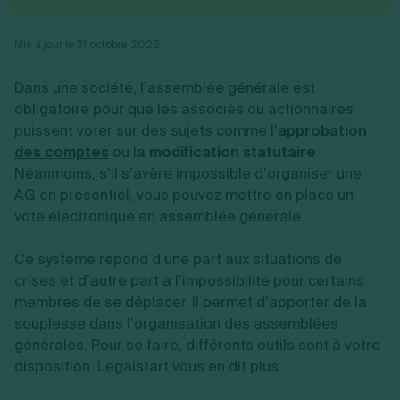
Vente en ligne
Fiches SASU
Micro entreprise
Cession d'actions
Services aux entreprises
Fiches SAS
LMNP
Transmission universelle de patrimoine
Construction/travaux
Mis à jour le 31 octobre 2025
Fiches EURL
Par métier
Augmentation de capital
Restauration
Fiches SARL
Réduction de capital
Commerce
Dans une société, l’assemblée générale est
Fiches SCI
Gérer son entreprise
Conseil/finance
Transport
Fiches auto-entrepreneur
obligatoire pour que les associés ou actionnaires
Vente en ligne
Autres
Fiches association
puissent voter sur des sujets comme l’
approbation
Services aux entreprises
Gestion comptable
Ressources
Toutes les fiches sur la création
des comptes
Construction/travaux
ou la
modification statutaire
.
Approbation des comptes
Autres démarches
Restauration
Dépôt de marque
Néanmoins, s’il s’avère impossible d’organiser une
Simulateur de choix de forme juridique
Commerce
Recherche d'antériorité
AG en présentiel, vous pouvez mettre en place un
Calcul de charges sociales
Gestion d’entreprise
Transport
Protection des créations
Estimation du coût de création
vote électronique en assemblée générale.
Fermeture d’entreprise
Autres
Confidentialité de l'adresse du dirigeant
Calcul d'éligibilité à l'ACRE
Exercice d’un métier
Par fonctionnalité
Fermer son entreprise
Vérification de la disponibilité du nom d'entreprise
Ce système répond d’une part aux situations de
Recouvrement de factures
Générateur de mentions légales
crises et d’autre part à l’impossibilité pour certains
Gérer ses salariés
Logiciel de facturation
Radiation auto entrepreneur
Sélection de fiches pratiques
membres de se déplacer. Il permet d’apporter de la
Logiciel de comptabilité
Mise en sommeil
souplesse dans l’organisation des assemblées
Gestion des achats
Dissolution-liquidation
Ouvrir sa société
générales. Pour se faire, différents outils sont à votre
Gestion de la trésorerie
Création d'entreprise
Dépôt de bilan
Création d'entreprise
Bilans et déclarations fiscales
disposition. Legalstart vous en dit plus.
Création de micro-entreprise
Par besoin
Devenir auto entrepreneur