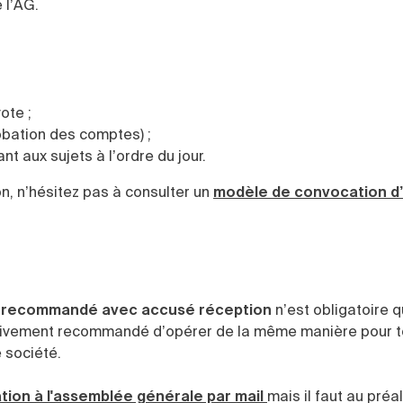
 l’AG.
ote ;
obation des comptes) ;
t aux sujets à l’ordre du jour.
n, n’hésitez pas à consulter un
modèle de convocation d
r
recommandé avec accusé réception
n’est obligatoire 
st vivement recommandé d’opérer de la même manière pour 
 société.
ion à l'assemblée générale par mail
mais il faut au préa