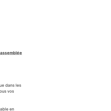
’assemblée
que dans les
tous vos
lable en