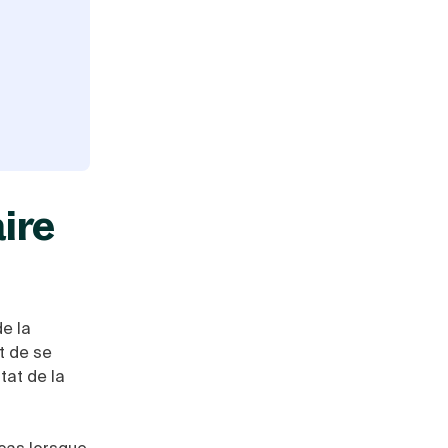
aire
e la
t de se
tat de la