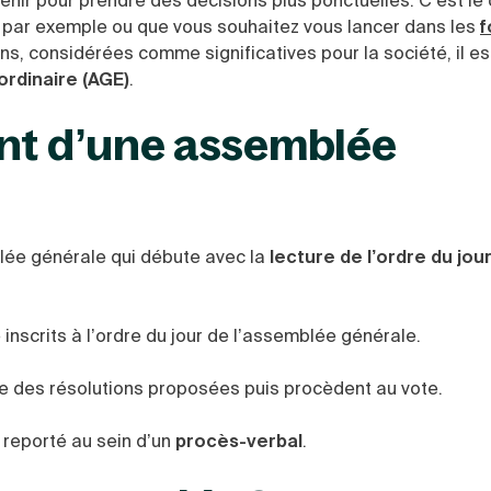
enir pour prendre des décisions plus ponctuelles. C’est le
par exemple ou que vous souhaitez vous lancer dans les
f
ns, considérées comme significatives pour la société, il es
rdinaire (AGE)
.
ent d’une assemblée
blée générale
qui débute avec la
lecture de l’ordre du jou
nscrits à l’
ordre du jour de l’assemblée générale
.
e des résolutions proposées puis procèdent au vote.
 reporté au sein d’un
procès-verbal
.