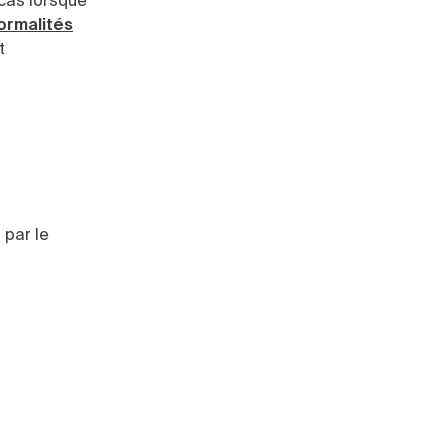
 cas lorsque
ormalités
t
r
par le