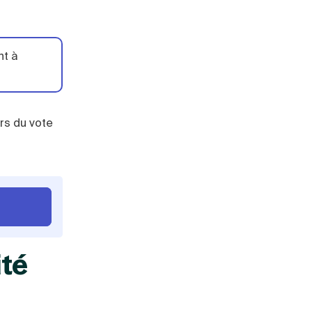
nt à
ors du vote
ité