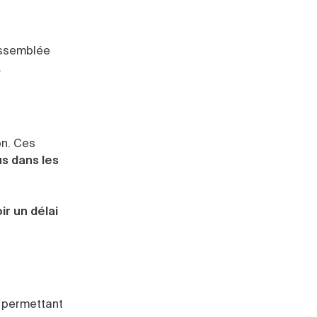
assemblée
.
on. Ces
s dans les
r un délai
s permettant