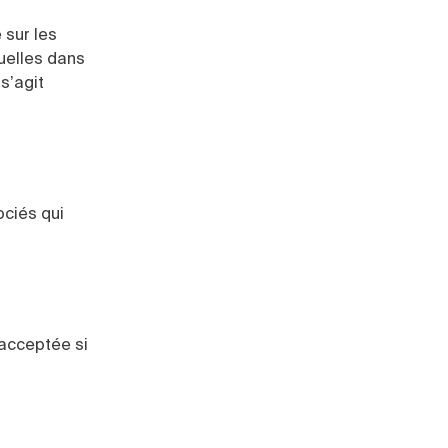
 sur les
uelles dans
s’agit
ociés qui
t acceptée si