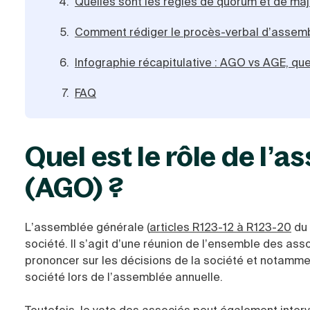
Quelles sont les règles de quorum et de maj
Comment rédiger le procès-verbal d’assemb
Infographie récapitulative : AGO vs AGE, que
FAQ
Quel est le rôle de l’
(AGO) ?
L’
assemblée générale
(
articles R123-12 à R123-20
du 
société. Il s’agit d’une réunion de l’ensemble des asso
prononcer sur les décisions de la société et notammen
société lors de
l’assemblée annuelle
.