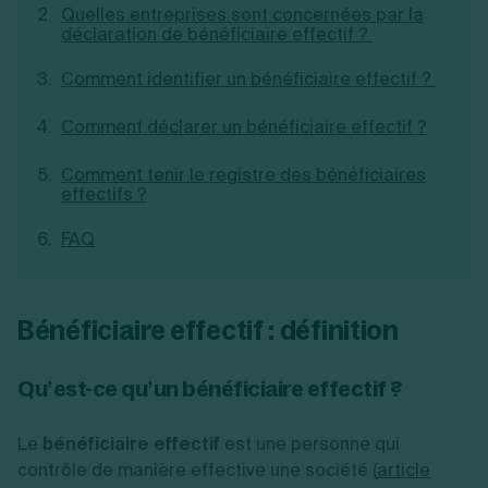
Quelles entreprises sont concernées par la
Création d'EURL
Toutes les modifications
déclaration de bénéficiaire effectif ?
Je suis autonome
Création de SASU
Je souhaite être accompagné
Création de SARL
Comment identifier un bénéficiaire effectif ?
Création de SAS
Création de SCI
Comment déclarer un bénéficiaire effectif ?
Création d'association
Découvrez notre cabinet d'expertise
Aides à la création d’entreprise
comptable LS Compta
Comment tenir le registre des bénéficiaires
Ouverture compte pro
effectifs ?
Fermeture d’une entreprise
FAQ
Création d'entreprise
Bénéficiaire effectif : définition
Qu’est-ce qu’un bénéficiaire effectif ?
Le
bénéficiaire effectif
est une personne qui
contrôle de manière effective une société (
article