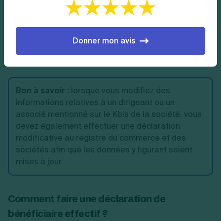
À
noter
:
aucune déclaration modificative n’est à
effectuer lorsque la société change de
dénomination sociale, de forme, ou transfère son
Donner mon avis
siège dans le même greffe.
Bon à savoir
:
lorsque vous modifiez des
informations relatives à un dirigeant ou un
associé mentionné sur le Kbis de la société, vous
devez également effectuer une déclaration
modificative au registre du commerce et des
sociétés afin que les données y figurant soient
mises à jour.
Comment faire une déclaration de
bénéficiaire effectif ?