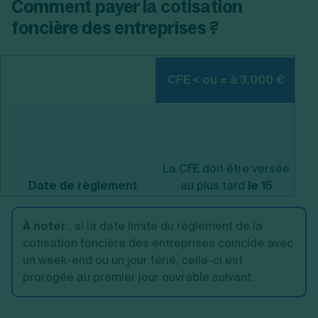
Comment payer la cotisation
foncière des entreprises ?
CFE < ou = à 3.000 €
L’
en
ju
La CFE doit être versée
%
Date de règlement
au plus tard
le 15
décembre.
p
À noter
: si la date limite du règlement de la
ve
cotisation foncière des entreprises coïncide avec
un week-end ou un jour férié, celle-ci est
prorogée au premier jour ouvrable suivant.
Internet
Prélèvement mensuel
P
Mode de paiement
Prélèvement à