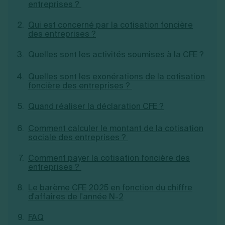
entreprises ?
Création d'EURL
Toutes les modifications
Je suis autonome
Création de SASU
Qui est concerné par la cotisation foncière
Je souhaite être accompagné
Création de SARL
des entreprises ?
Création de SAS
Création de SCI
Quelles sont les activités soumises à la CFE ?
Création d'association
Découvrez notre cabinet d'expertise
Aides à la création d’entreprise
comptable LS Compta
Quelles sont les exonérations de la cotisation
Ouverture compte pro
foncière des entreprises ?
Fermeture d’une entreprise
Quand réaliser la déclaration CFE ?
Comment calculer le montant de la cotisation
Création d'entreprise
sociale des entreprises ?
Comment payer la cotisation foncière des
entreprises ?
Le barème CFE 2025 en fonction du chiffre
d'affaires de l'année N-2
FAQ