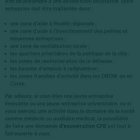
Afin de prétendre à une exonération facultative, votre
entreprise doit être implantée dans :
Éditeurs de
publications
une zone d’aide à finalité régionale ;
périodiques, services
Activité de presse
une zone d’aide à l’investissement des petites et
de presse en ligne,
moyennes entreprises ;
diffuseurs de presse
une zone de revitalisation rurale ;
spécialisés.
les quartiers prioritaires de la politique de la ville ;
les zones de restructuration de la défense ;
Auteurs, compositeurs,
Activité du spectacle
les bassins d’emplois à redynamiser ;
chorégraphes, etc.
les zones franches d’activité dans les DROM, ou en
Pour l'activité relative à
Corse.
Photographes
la cession des œuvres
Par ailleurs, si vous êtes une jeune entreprise
auteurs
d'art ou de droit
innovante ou une jeune entreprise universitaire, ou si
d'auteur.
vous exercez une activité dans le domaine de la santé
comme médecin ou auxiliaire médical, la possibilité
Activité de location
Lorsque le chiffre
de faire une demande
d’exonération CFE
est tout à
ou de sous-location
d'affaires est au moins
fait ouverte à vous.
d'immeubles nus
égal à 100.000 €.