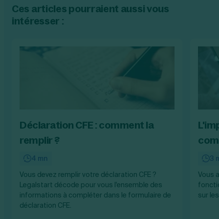
Ces articles pourraient aussi vous
intéresser :
Déclaration CFE : comment la
L'imp
remplir ?
comm
4 mn
3 
Vous devez remplir votre déclaration CFE ?
Vous a
Legalstart décode pour vous l'ensemble des
foncti
informations à compléter dans le formulaire de
sur le
déclaration CFE.