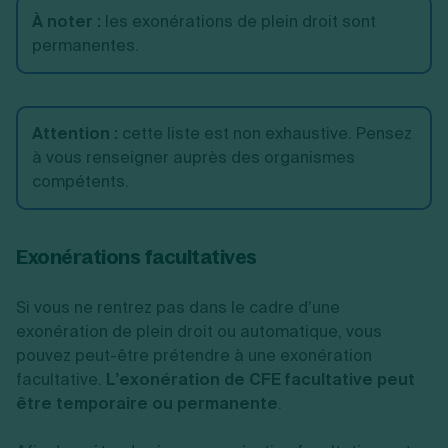
À noter
:
les exonérations de plein droit sont
d'activité.
permanentes.
À condition de
dispenser les
enseignements
Professeurs de
Attention :
cette liste est non exhaustive. Pensez
personnellement, soit à
lettres, sciences et
à vous renseigner auprès des organismes
domicile, soit dans un
arts d'agrément et
compétents.
local dépourvu
instituteurs primaires
d'enseigne et ne
comportant pas un
Exonérations facultatives
aménagement spécial.
Comme les peintres,
Si vous ne rentrez pas dans le cadre d’une
sculpteurs, graveurs et
exonération de plein droit ou automatique, vous
dessinateurs ne
pouvez peut-être prétendre à une exonération
Artistes
vendent que le produit
facultative.
L’exonération de CFE facultative peut
de leur art.
Mais aussi
être temporaire ou permanente
.
les artistes lyriques et
dramatiques.