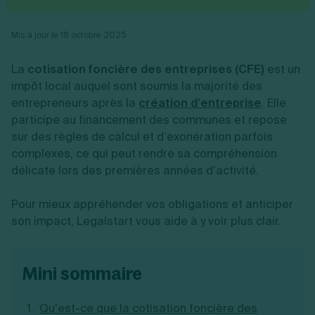
Vente en ligne
Fiches SASU
Micro entreprise
Cession d'actions
Services aux entreprises
Fiches SAS
LMNP
Transmission universelle de patrimoine
Construction/travaux
Mis à jour le 18 octobre 2025
Fiches EURL
Par métier
Augmentation de capital
Restauration
Fiches SARL
Réduction de capital
Commerce
La
cotisation foncière des entreprises (CFE)
est un
Fiches SCI
Gérer son entreprise
Conseil/finance
Transport
Fiches auto-entrepreneur
impôt local auquel sont soumis la majorité des
Vente en ligne
Autres
Fiches association
entrepreneurs après la
création d’entreprise
. Elle
Services aux entreprises
Gestion comptable
Ressources
Toutes les fiches sur la création
participe au financement des communes et repose
Construction/travaux
Approbation des comptes
Autres démarches
Restauration
Dépôt de marque
sur des règles de calcul et d’exonération parfois
Simulateur de choix de forme juridique
Commerce
Recherche d'antériorité
complexes, ce qui peut rendre sa compréhension
Calcul de charges sociales
Gestion d’entreprise
Transport
Protection des créations
Estimation du coût de création
délicate lors des premières années d’activité.
Fermeture d’entreprise
Autres
Confidentialité de l'adresse du dirigeant
Calcul d'éligibilité à l'ACRE
Exercice d’un métier
Par fonctionnalité
Fermer son entreprise
Vérification de la disponibilité du nom d'entreprise
Pour mieux appréhender vos obligations et anticiper
Recouvrement de factures
Générateur de mentions légales
son impact, Legalstart vous aide à y voir plus clair.
Gérer ses salariés
Logiciel de facturation
Radiation auto entrepreneur
Sélection de fiches pratiques
Logiciel de comptabilité
Mise en sommeil
Gestion des achats
Dissolution-liquidation
Ouvrir sa société
mini sommaire
Gestion de la trésorerie
Création d'entreprise
Dépôt de bilan
Création d'entreprise
Bilans et déclarations fiscales
Création de micro-entreprise
Qu’est-ce que la cotisation foncière des
Par besoin
Devenir auto entrepreneur