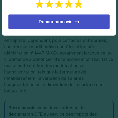
Par exemple, la déclaration initiale souscrite au plus
tard le 31 décembre 2025 servira à l’établissement de
la CFE due en 2026 et en 2027.
Donner mon avis
En principe, vous ne serez pas tenu de déclarer
chaque année la base d’imposition de votre
entreprise. Cependant, pour certaines entreprises,
une décision modificative doit être effectuée
(
déclaration n°.1447-M-SD
), notamment lorsque celle-
ci demande à bénéficier d’une exonération facultative
ou souhaite notifier des modifications à
l’administration, tels que la fermeture de
l’établissement, la variation de salariés,
l’augmentation ou la diminution de la surface des
locaux, etc.
Bon à savoir
: vous devez adresser la
déclaration CFE
au service des impôts des