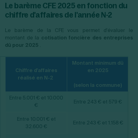
Le barème CFE 2025 en fonction du
l’échéance
chiffre d'affaires de l'année N-2
Le barème de la CFE vous permet d'évaluer le
montant de la
cotisation foncière des entreprises
dû pour 2025
.
Montant minimum dû
Chiffre d'affaires
en 2025
réalisé en N-2
(selon la commune)
Entre 5.001 € et 10.000
Entre 243 € et 579 €
€
Entre 10.001
€
et
Entre 243 € et 1.158 €
32.600 €