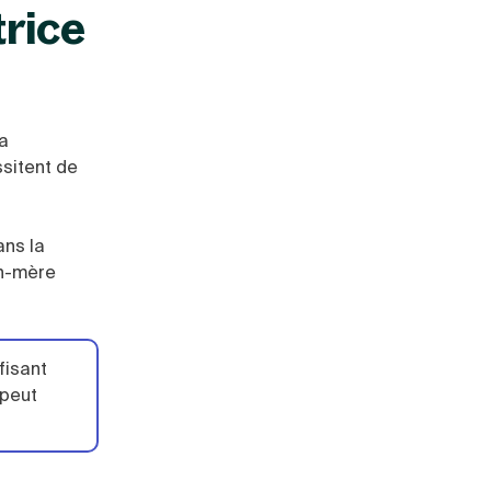
rice
la
ssitent de
ans la
on-mère
fisant
 peut