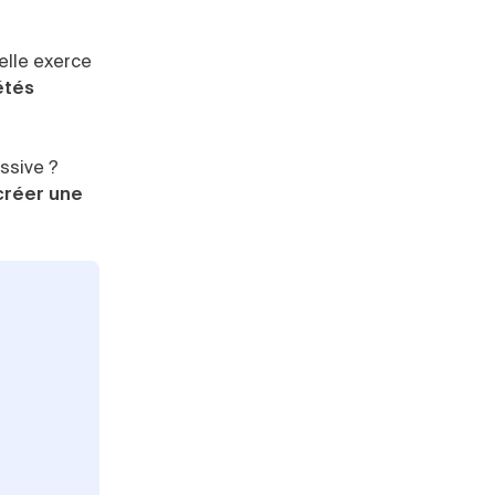
elle exerce
étés
ssive ?
créer une