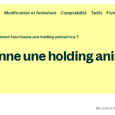
Cliquez ici pour reprendre votre démarche
Fermer la
e
Modification et fermeture
Comptabilité
Tarifs
Fich
ent fonctionne une holding animatrice ?
ne une holding ani
Mis à jour le