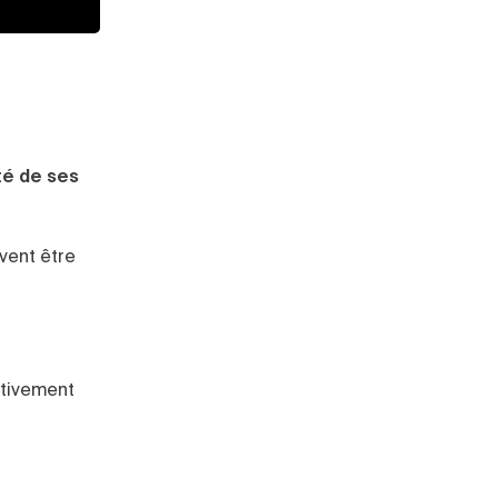
ité de ses
vent être
ctivement