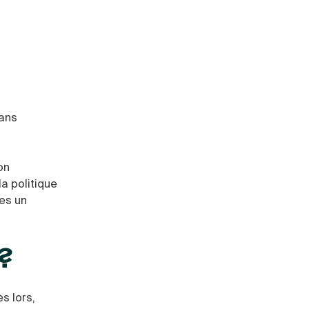
dans
on
a politique
les un
 ?
s lors,