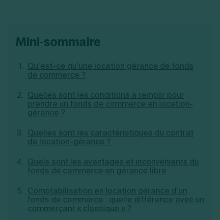
Création d'EURL
Toutes les modifications
Je suis autonome
Création de SASU
Je souhaite être accompagné
Création de SARL
mini-sommaire
Création de SAS
Création de SCI
Création d'association
Découvrez notre cabinet d'expertise
Qu’est-ce qu’une location gérance de fonds
Aides à la création d’entreprise
comptable LS Compta
de commerce ?
Ouverture compte pro
Fermeture d’une entreprise
Quelles sont les conditions à remplir pour
prendre un fonds de commerce en location-
gérance ?
Quelles sont les caractéristiques du contrat
Création d'entreprise
de location-gérance ?
Quels sont les avantages et inconvénients du
fonds de commerce en gérance libre
Comptabilisation en location gérance d’un
fonds de commerce : quelle différence avec un
commerçant « classique » ?