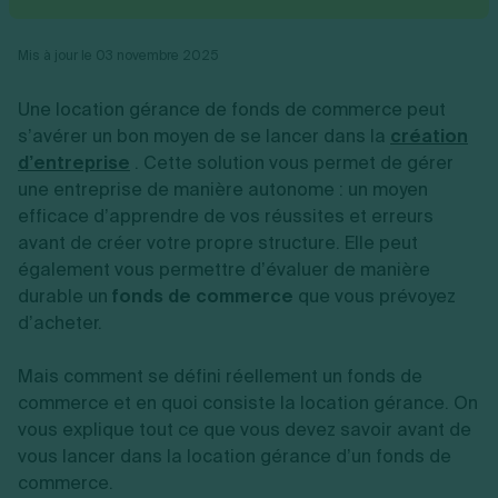
Vente en ligne
Fiches SASU
Micro entreprise
Cession d'actions
Services aux entreprises
Fiches SAS
LMNP
Transmission universelle de patrimoine
Construction/travaux
Mis à jour le 03 novembre 2025
Fiches EURL
Par métier
Augmentation de capital
Restauration
Fiches SARL
Réduction de capital
Commerce
Une location gérance de fonds de commerce peut
Fiches SCI
Gérer son entreprise
Conseil/finance
Transport
Fiches auto-entrepreneur
s’avérer un bon moyen de se lancer dans la
création
Vente en ligne
Autres
Fiches association
d’entreprise
. Cette solution vous permet de gérer
Services aux entreprises
Gestion comptable
Ressources
Toutes les fiches sur la création
une entreprise de manière autonome : un moyen
Construction/travaux
Approbation des comptes
Autres démarches
Restauration
Dépôt de marque
efficace d’apprendre de vos réussites et erreurs
Simulateur de choix de forme juridique
Commerce
Recherche d'antériorité
avant de créer votre propre structure. Elle peut
Calcul de charges sociales
Gestion d’entreprise
Transport
Protection des créations
Estimation du coût de création
également vous permettre d’évaluer de manière
Fermeture d’entreprise
Autres
Confidentialité de l'adresse du dirigeant
Calcul d'éligibilité à l'ACRE
durable un
fonds de commerce
que vous prévoyez
Exercice d’un métier
Par fonctionnalité
Fermer son entreprise
Vérification de la disponibilité du nom d'entreprise
d’acheter.
Recouvrement de factures
Générateur de mentions légales
Gérer ses salariés
Logiciel de facturation
Radiation auto entrepreneur
Sélection de fiches pratiques
Mais comment se défini réellement un fonds de
Logiciel de comptabilité
Mise en sommeil
commerce et en quoi consiste la location gérance. On
Gestion des achats
Dissolution-liquidation
Ouvrir sa société
vous explique tout ce que vous devez savoir avant de
Gestion de la trésorerie
Création d'entreprise
Dépôt de bilan
Création d'entreprise
Bilans et déclarations fiscales
vous lancer dans la location gérance d’un fonds de
Création de micro-entreprise
commerce.
Par besoin
Devenir auto entrepreneur