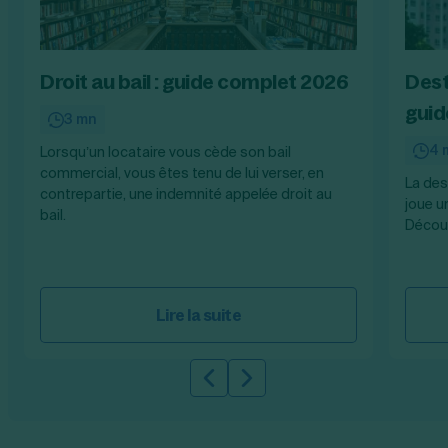
Droit au bail : guide complet 2026
Dest
guid
3 mn
4 
Lorsqu’un locataire vous cède son bail
commercial, vous êtes tenu de lui verser, en
La des
contrepartie, une indemnité appelée droit au
joue u
bail.
Découv
Lire la suite
Slide précédente
Slide suivante