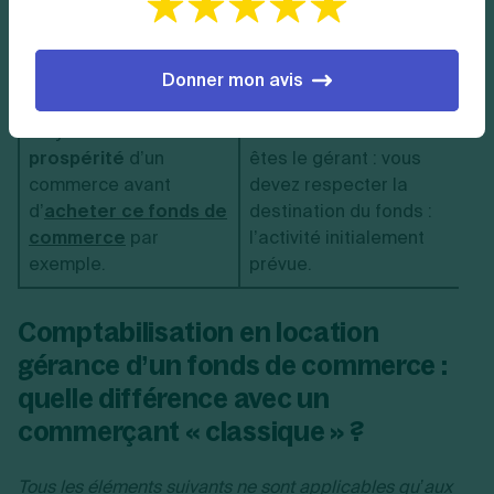
propriétaire et n’a le
d’un fonds de
droit à aucune
commerce.
indemnité
.
Donner mon avis
Elle peut être un bon
Vous n’êtes pas tout à
moyen d
’évaluer la
fait libre même si vous
prospérité
d’un
êtes le gérant : vous
commer
ce avant
devez respecter la
d’
acheter ce fonds de
destination du fonds :
commerce
par
l’activité initialement
exemple.
prévue.
Comptabilisation en location
gérance d’un fonds de commerce :
quelle différence avec un
commerçant « classique » ?
Tous les éléments suivants ne sont applicables qu’aux