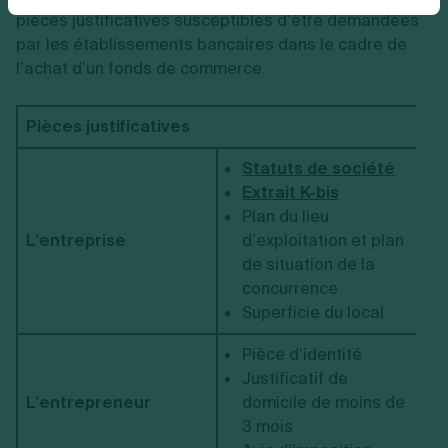
pièces justificatives susceptibles d’être demandées
par les établissements bancaires dans le cadre de
l’achat d’un fonds de commerce.
Pièces justificatives
Statuts de société
Extrait K-bis
Plan du lieu
L’entreprise
d’exploitation et plan
de situation de la
concurrence
Superficie du local
Pièce d’identité
Justificatif de
L’entrepreneur
domicile de moins de
3 mois