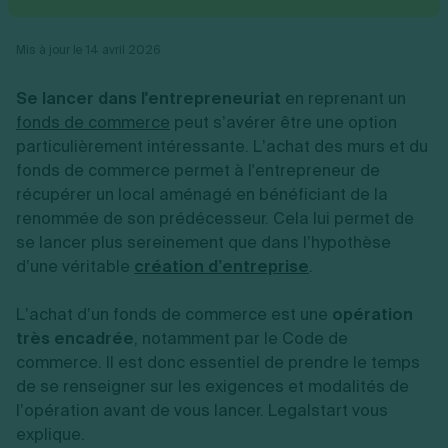
Vente en ligne
Fiches SASU
Micro entreprise
Cession d'actions
Services aux entreprises
Fiches SAS
LMNP
Transmission universelle de patrimoine
Construction/travaux
Mis à jour le 14 avril 2026
Fiches EURL
Par métier
Augmentation de capital
Restauration
Fiches SARL
Réduction de capital
Commerce
Se lancer dans l'entrepreneuriat
en reprenant un
Fiches SCI
Gérer son entreprise
Conseil/finance
Transport
Fiches auto-entrepreneur
fonds de commerce
peut s’avérer être une option
Vente en ligne
Autres
Fiches association
particulièrement intéressante. L’achat des murs et du
Services aux entreprises
Gestion comptable
Ressources
Toutes les fiches sur la création
fonds de commerce permet à l'entrepreneur de
Construction/travaux
Approbation des comptes
Autres démarches
Restauration
Dépôt de marque
récupérer un local aménagé en bénéficiant de la
Simulateur de choix de forme juridique
Commerce
Recherche d'antériorité
renommée de son prédécesseur. Cela lui permet de
Calcul de charges sociales
Gestion d’entreprise
Transport
Protection des créations
Estimation du coût de création
se lancer plus sereinement que dans l’hypothèse
Fermeture d’entreprise
Autres
Confidentialité de l'adresse du dirigeant
Calcul d'éligibilité à l'ACRE
d’une véritable
création d’entreprise
.
Exercice d’un métier
Par fonctionnalité
Fermer son entreprise
Vérification de la disponibilité du nom d'entreprise
Recouvrement de factures
Générateur de mentions légales
L’achat d’un fonds de commerce est une
opération
Gérer ses salariés
Logiciel de facturation
Radiation auto entrepreneur
Sélection de fiches pratiques
très encadrée
, notamment par le Code de
Logiciel de comptabilité
Mise en sommeil
commerce. Il est donc essentiel de prendre le temps
Gestion des achats
Dissolution-liquidation
Ouvrir sa société
de se renseigner sur les exigences et modalités de
Gestion de la trésorerie
Création d'entreprise
Dépôt de bilan
Création d'entreprise
Bilans et déclarations fiscales
l’opération avant de vous lancer. Legalstart vous
Création de micro-entreprise
explique.
Par besoin
Devenir auto entrepreneur