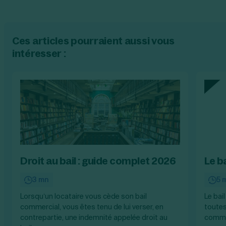
Ces articles pourraient aussi vous
intéresser :
Droit au bail : guide complet 2026
Le b
3 mn
5 
Lorsqu’un locataire vous cède son bail
Le bai
commercial, vous êtes tenu de lui verser, en
toutes
contrepartie, une indemnité appelée droit au
commer