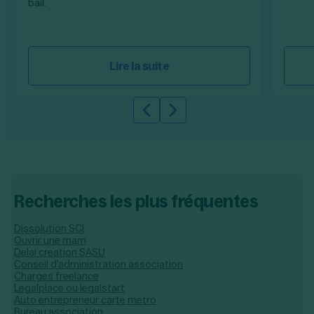
bail.
Lire la suite
Slide précédente
Slide suivante
Recherches les plus fréquentes
Dissolution SCI
Ouvrir une mam
Delai creation SASU
Conseil d'administration association
Charges freelance
Legalplace ou legalstart
Auto entrepreneur carte metro​
Bureau association