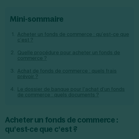
Création d'EURL
Toutes les modifications
Je suis autonome
Création de SASU
mini-sommaire
Je souhaite être accompagné
Création de SARL
Création de SAS
Création de SCI
Acheter un fonds de commerce : qu’est-ce que
Création d'association
c’est ?
Découvrez notre cabinet d'expertise
Aides à la création d’entreprise
comptable LS Compta
Ouverture compte pro
Quelle procédure pour acheter un fonds de
commerce ?
Fermeture d’une entreprise
Achat de fonds de commerce : quels frais
prévoir ?
Création d'entreprise
Le dossier de banque pour l’achat d’un fonds
de commerce : quels documents ?
Acheter un fonds de commerce :
qu’est-ce que c’est ?