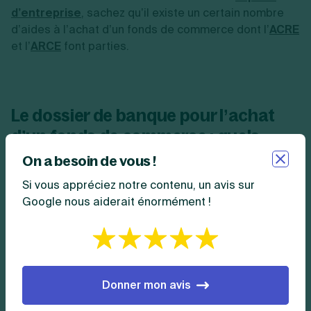
d’entreprise
, sachez qu’il existe un certain nombre
d’aides à l’achat d’un fonds de commerce dont l’
ACRE
et l’
ARCE
font parties.
Le dossier de banque pour l’achat
d’un fonds de commerce : quels
documents ?
On a besoin de vous !
Si vous appréciez notre contenu, un avis sur
Généralement, l’acheteur du fonds de commerce doit
Google nous aiderait énormément !
avoir recours à l’
emprunt
pour financer son projet.
Cependant, pour qu’une banque accepte de lui prêter
de l’argent, l’acheteur doit lui fournir un
dossier
justifiant de la bonne santé financière
de son
entreprise et de la viabilité de son projet.
Donner mon avis
La tableau ci-dessous récapitule l’ensemble des