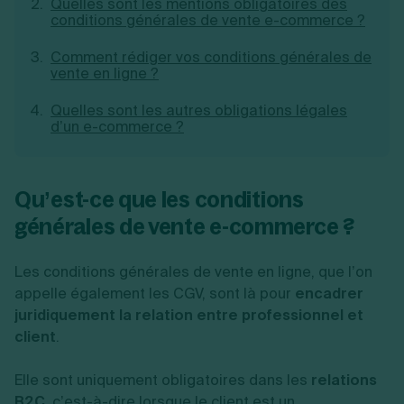
Quelles sont les mentions obligatoires des
Création d'EURL
Toutes les modifications
conditions générales de vente e-commerce ?
Je suis autonome
Création de SASU
Je souhaite être accompagné
Création de SARL
Comment rédiger vos conditions générales de
vente en ligne ?
Création de SAS
Création de SCI
Quelles sont les autres obligations légales
Création d'association
Découvrez notre cabinet d'expertise
d’un e-commerce ?
Aides à la création d’entreprise
comptable LS Compta
Ouverture compte pro
Fermeture d’une entreprise
Qu’est-ce que les conditions
générales de vente e-commerce ?
Création d'entreprise
Les conditions générales de vente en ligne, que l’on
appelle également les CGV, sont là pour
encadrer
juridiquement la relation entre professionnel et
client
.
Elle sont uniquement obligatoires dans les
relations
B2C
, c’est-à-dire lorsque le client est un