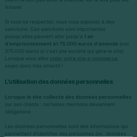
trouver.
Si vous ne respectez, vous vous exposez à des
sanctions. Ces sanctions sont importantes
puisqu’elles peuvent aller jusqu’à
1 an
d’emprisonnement et 75.000 euros d’amende
(voir
375.000 euros si c’est une société qui gère le site).
Lorsque vous allez
créer votre site e-commerce
,
soyez donc très attentif !
L'utilisation des données personnelles
Lorsque le site collecte des données personnelles
sur ses clients : certaines mentions deviennent
obligatoire.
Les données personnelles sont des informations qui
permettent d'identifier des personnes (ex : données