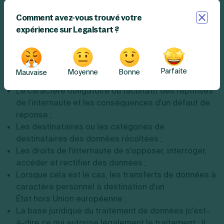
concernant son état civil ou ses caractéristiques
Comment avez-vous trouvé votre
physiques par exemple). Dans cette hypothèse
expérience sur Legalstart ?
précise, vous avez l’obligation de mentionner :
Les coordonnées de la personne chargée de la
protection des données personnelles de votre site ;
Parfaite
Moyenne
Bonne
Mauvaise
Les finalités du traitement des données ;
Le caractère obligatoire ou facultatif des réponses
de l'internaute et les conséquences d'un défaut de
réponse ;
Les destinataires ou les catégories de
destinataires des données récoltées ;
Les droits de l'internaute de s'opposer, interroger,
accéder et rectifier des données ;
Lorsque cela est le cas, les transferts de données à
caractère personnel à destination d'un
État hors Union européenne ;
La base juridique du traitement de données (c'est-
à-dire ce qui autorise légalement le traitement : il