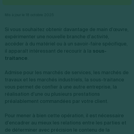
Vente en ligne
Fiches SASU
Micro entreprise
Cession d'actions
Services aux entreprises
Fiches SAS
LMNP
Transmission universelle de patrimoine
Construction/travaux
Mis à jour le 18 octobre 2025
Fiches EURL
Par métier
Augmentation de capital
Restauration
Fiches SARL
Réduction de capital
Commerce
Si vous souhaitez obtenir davantage de main d’œuvre,
Fiches SCI
Gérer son entreprise
Conseil/finance
Transport
Fiches auto-entrepreneur
expérimenter une nouvelle branche d’activité,
Vente en ligne
Autres
Fiches association
accéder à du matériel ou à un savoir-faire spécifique,
Services aux entreprises
Gestion comptable
Ressources
Toutes les fiches sur la création
il apparaît intéressant de recourir à la
Construction/travaux
sous-
Approbation des comptes
Autres démarches
Restauration
Dépôt de marque
traitance
.
Simulateur de choix de forme juridique
Commerce
Recherche d'antériorité
Calcul de charges sociales
Gestion d’entreprise
Transport
Protection des créations
Estimation du coût de création
Admise pour les marchés de services, les marchés de
Fermeture d’entreprise
Autres
Confidentialité de l'adresse du dirigeant
Calcul d'éligibilité à l'ACRE
travaux et les marchés industriels, la sous-traitance
Exercice d’un métier
Par fonctionnalité
Fermer son entreprise
Vérification de la disponibilité du nom d'entreprise
vous permet de confier à une autre entreprise, la
Recouvrement de factures
Générateur de mentions légales
réalisation d’une ou plusieurs prestations
Gérer ses salariés
Logiciel de facturation
Radiation auto entrepreneur
Sélection de fiches pratiques
préalablement commandées par votre client.
Logiciel de comptabilité
Mise en sommeil
Gestion des achats
Dissolution-liquidation
Ouvrir sa société
Pour mener à bien cette opération, il est nécessaire
Gestion de la trésorerie
Création d'entreprise
Dépôt de bilan
Création d'entreprise
Bilans et déclarations fiscales
d’encadrer au mieux les relations entre les parties et
Création de micro-entreprise
de déterminer avec précision le contenu de la
Par besoin
Devenir auto entrepreneur