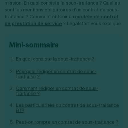
mission. En quoi consiste la sous-traitance ? Quelles
Création d'EURL
Toutes les modifications
sont les mentions obligatoires d’un contrat de sous-
Je suis autonome
Création de SASU
Je souhaite être accompagné
traitance ? Comment obtenir un
modèle de contrat
Création de SARL
de prestation de service
? Legalstart vous explique.
Création de SAS
Création de SCI
Création d'association
Découvrez notre cabinet d'expertise
Aides à la création d’entreprise
comptable LS Compta
mini-sommaire
Ouverture compte pro
Fermeture d’une entreprise
En quoi consiste la sous-traitance ?
Pourquoi rédiger un contrat de sous-
traitance ?
Création d'entreprise
Comment rédiger un contrat de sous-
traitance ?
Les particularités du contrat de sous-traitance
BTP
Peut-on rompre un contrat de sous-traitance ?