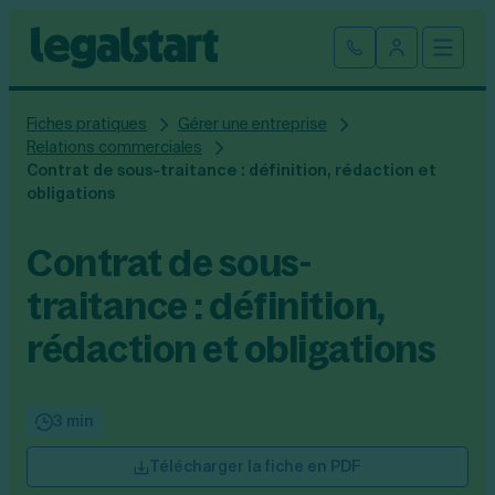
Cliquez ici pour reprendre votre démarche
Fermer la
Ouvrir
Se connect
Legalstart
Fiches pratiques
Gérer une entreprise
Création d'entreprise
Relations commerciales
Contrat de sous-traitance : définition, rédaction et
Par statut juridique
obligations
Modification et fermeture
Créer une SASU
Contrat de sous-
Modifier son entreprise
Créer une SAS
Comptabilité
Créer une SARL
traitance : définition,
Transfert de siège social
Créer une EURL
Par statut
Changement de dénomination sociale
Devenir auto-entrepreneur
Tarifs
rédaction et obligations
Changement de président
Créer une entreprise individuelle
SASU
Changement d’activité
Créer une SCI
SAS
Transformation SARL en SAS
Fiches pratiques
Créer une association
EURL
3 min
Transformation d’une SAS en SARL
Par métier
SARL
Modification association
Faire une recherche
Création d'entreprise
SCI
Télécharger la fiche en PDF
Modification auto-entreprise
Conseil/finance
Entreprise individuelle
Cession de parts sociales