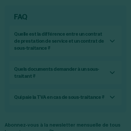
FAQ
Quelle est la différence entre un contrat
de prestation de service et un contrat de
sous-traitance ?
Le contrat de prestation de services prévoit
l'exécution d'une prestation au bénéfice du
client par le prestataire signataire du contrat,
Quels documents demander à un sous-
tandis que le contrat de sous-traitance est
traitant ?
conclu entre le prestataire de service et un
Pour sécuriser la relation avec un sous-
autre professionnel, afin que ce dernier
traitant, en plus de la signature d'un contrat
réalise tout ou partie de la prestation prévue
de sous-traitance, vous pouvez lui demander
Qui paie la TVA en cas de sous-traitance ?
au bénéfice du client à sa place.
de fournir les documents suivants :
C'est le donneur d'ordre qui paie la TVA et qui
la facture à son client. Dans le cadre du
l'attestation de vigilance ;
contrat de sous-traitance, il y auto-liquidation
l'attestation de régularité fiscale ;
Abonnez-vous à la newsletter mensuelle de tous
de la TVA.
le Kbis de l'entreprise datant de moins de