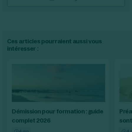
Ces articles pourraient aussi vous
intéresser :
Démission pour formation : guide
Préa
complet 2026
sont
4 mn
4 