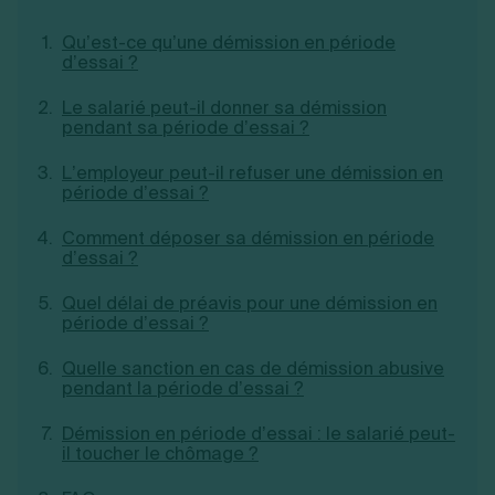
Création d'EURL
Toutes les modifications
Je suis autonome
Qu’est-ce qu’une démission en période
Création de SASU
d’essai ?
Je souhaite être accompagné
Création de SARL
Création de SAS
Le salarié peut-il donner sa démission
Création de SCI
pendant sa période d’essai ?
Création d'association
Découvrez notre cabinet d'expertise
Aides à la création d’entreprise
comptable LS Compta
L’employeur peut-il refuser une démission en
Ouverture compte pro
période d’essai ?
Fermeture d’une entreprise
Comment déposer sa démission en période
d’essai ?
Création d'entreprise
Quel délai de préavis pour une démission en
période d’essai ?
Quelle sanction en cas de démission abusive
pendant la période d’essai ?
Démission en période d’essai : le salarié peut-
il toucher le chômage ?