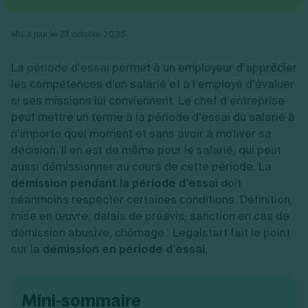
Vente en ligne
Fiches SASU
Micro entreprise
Cession d'actions
Services aux entreprises
Fiches SAS
LMNP
Transmission universelle de patrimoine
Construction/travaux
Mis à jour le 23 octobre 2025
Fiches EURL
Par métier
Augmentation de capital
Restauration
Fiches SARL
Réduction de capital
Commerce
La
période d’essai
permet à un employeur d’apprécier
Fiches SCI
Gérer son entreprise
Conseil/finance
Transport
Fiches auto-entrepreneur
les compétences d’un salarié et à l’employé d’évaluer
Vente en ligne
Autres
Fiches association
si ses missions lui conviennent. Le chef d’entreprise
Services aux entreprises
Gestion comptable
Ressources
Toutes les fiches sur la création
peut mettre un terme à la période d’essai du salarié à
Construction/travaux
Approbation des comptes
Autres démarches
Restauration
Dépôt de marque
n’importe quel moment et sans avoir à motiver sa
Simulateur de choix de forme juridique
Commerce
Recherche d'antériorité
décision. Il en est de même pour le salarié, qui peut
Calcul de charges sociales
Gestion d’entreprise
Transport
Protection des créations
Estimation du coût de création
aussi démissionner au cours de cette période. La
Fermeture d’entreprise
Autres
Confidentialité de l'adresse du dirigeant
Calcul d'éligibilité à l'ACRE
démission pendant la période d’essai
doit
Exercice d’un métier
Par fonctionnalité
Fermer son entreprise
Vérification de la disponibilité du nom d'entreprise
néanmoins respecter certaines conditions. Définition,
Recouvrement de factures
Générateur de mentions légales
mise en œuvre, délais de préavis, sanction en cas de
Gérer ses salariés
Logiciel de facturation
Radiation auto entrepreneur
Sélection de fiches pratiques
démission abusive, chômage : Legalstart fait le point
Logiciel de comptabilité
Mise en sommeil
sur la
démission en période d’essai
.
Gestion des achats
Dissolution-liquidation
Ouvrir sa société
Gestion de la trésorerie
Création d'entreprise
Dépôt de bilan
Création d'entreprise
Bilans et déclarations fiscales
Création de micro-entreprise
mini-sommaire
Par besoin
Devenir auto entrepreneur