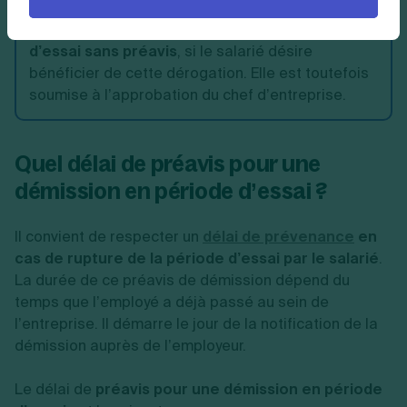
💡 Astuce
:
il existe également en ligne des
modèles de
lettre de démission en période
d’essai sans préavis
, si le salarié désire
bénéficier de cette dérogation. Elle est toutefois
soumise à l’approbation du chef d’entreprise.
Quel délai de préavis pour une
démission en période d’essai ?
Il convient de respecter un
délai de prévenance
en
cas de rupture de la période d’essai par le salarié
.
La durée de ce préavis de démission dépend du
temps que l’employé a déjà passé au sein de
l’entreprise. Il démarre le jour de la notification de la
démission auprès de l’employeur.
Le délai de
préavis pour une démission en période