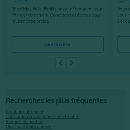
Bénéficiez de la démission pour formation pour
Vous e
changer de carrière. Conditions et étapes pour
vous i
réussir votre projet.
Découv
Lire la suite
Slide précédente
Slide suivante
Recherches les plus fréquentes
Creation entreprise
Déclaration des bénéficiaires effectifs
Rapport de gestion
Ouvrir une boite postale