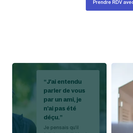
Prendre RDV avec
“J'ai entendu
parler de vous
par un ami, je
n'ai pas été
déçu.”
Je pensais qu'il