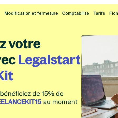
Cliquez ici pour reprendre votre démarche
Fermer la
e
Modification et fermeture
Comptabilité
Tarifs
Fich
z votre
vec
Legalstart
Kit
 bénéficiez de 15% de
EELANCEKIT15
au moment