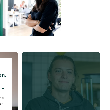
en,
.”
 ce
 :
s