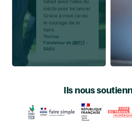
fallait avoir l'idée du
siècle pour se lancer.
Grace à vous j'ai eu
le courage de le
faire.
Thomas
Fondateur de
AWFIT
-
SASU
Ils nous soutien