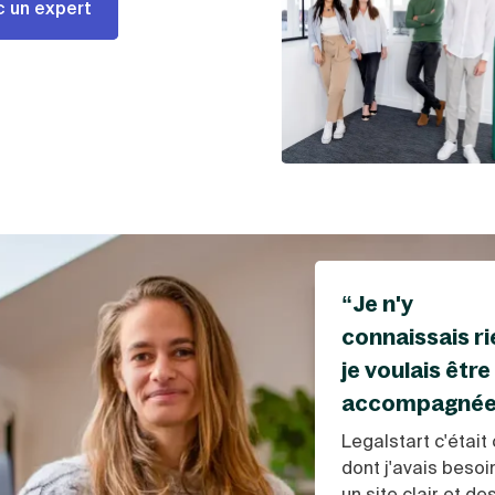
 un expert
“Je n'y
connaissais ri
je voulais être
accompagnée
Legalstart c'était
dont j'avais besoin
un site clair et de