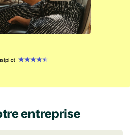
={}, type=option, createdAt=1719500302773, createdByUs
 name='trustpilot', order=0, label='trustpilot'}
otre entreprise