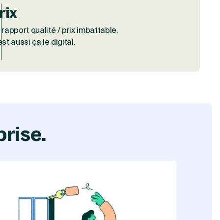
rix
 rapport qualité / prix imbattable.
est aussi ça le digital.
prise.