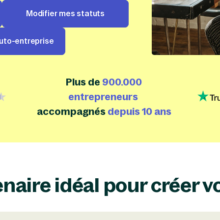
Modifier mes statuts
uto-entreprise
Plus de
900.000
entrepreneurs
label=google, isHubspotDefined=false, labelTranslations
{id=1,
accompagnés
depuis 10 ans
enaire idéal pour créer v