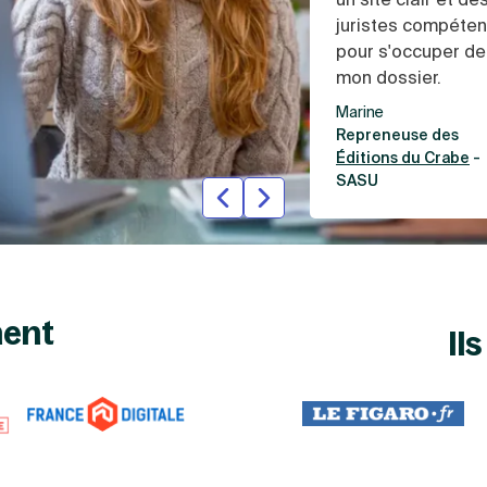
juristes compéten
pour s'occuper de
mon dossier.
Marine
Repreneuse des
Éditions du Crabe
-
SASU
Slide précédente
Slide suivante
nent
Il