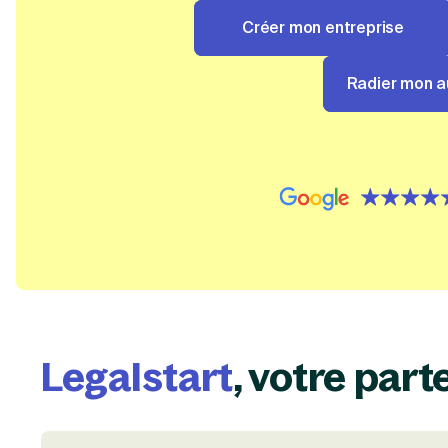
Créer mon entreprise
Radier mon a
{id=3, name=google, 
Legalstart
, votre part