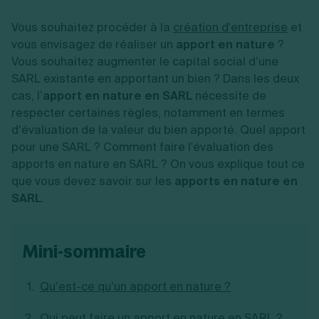
Vente en ligne
Fiches SASU
Micro entreprise
Cession d'actions
Services aux entreprises
Fiches SAS
Vous souhaitez procéder à la
LMNP
création d'entreprise
et
Transmission universelle de patrimoine
Construction/travaux
Fiches EURL
Par métier
Augmentation de capital
vous envisagez de réaliser un
apport en nature
?
Restauration
Fiches SARL
Réduction de capital
Vous souhaitez augmenter le capital social d’une
Commerce
Fiches SCI
Gérer son entreprise
Conseil/finance
Transport
SARL existante en apportant un bien ? Dans les deux
Fiches auto-entrepreneur
Vente en ligne
Autres
cas, l’
apport en nature en SARL
nécessite de
Fiches association
Services aux entreprises
Gestion comptable
Ressources
respecter certaines règles, notamment en termes
Toutes les fiches sur la création
Construction/travaux
Approbation des comptes
d’évaluation de la valeur du bien apporté. Quel apport
Autres démarches
Restauration
Dépôt de marque
Simulateur de choix de forme juridique
pour une SARL ? Comment faire l'évaluation des
Commerce
Recherche d'antériorité
Calcul de charges sociales
apports en nature en SARL ? On vous explique tout ce
Gestion d’entreprise
Transport
Protection des créations
Estimation du coût de création
Fermeture d’entreprise
que vous devez savoir sur les
Autres
apports en nature en
Confidentialité de l'adresse du dirigeant
Calcul d'éligibilité à l'ACRE
Exercice d’un métier
Par fonctionnalité
Fermer son entreprise
SARL
.
Vérification de la disponibilité du nom d'entreprise
Recouvrement de factures
Générateur de mentions légales
Gérer ses salariés
Logiciel de facturation
Radiation auto entrepreneur
Sélection de fiches pratiques
Logiciel de comptabilité
Mise en sommeil
mini-sommaire
Gestion des achats
Dissolution-liquidation
Ouvrir sa société
Gestion de la trésorerie
Création d'entreprise
Dépôt de bilan
Qu’est-ce qu’un apport en nature ?
Création d'entreprise
Bilans et déclarations fiscales
Création de micro-entreprise
Par besoin
Qui peut faire un apport en nature en SARL ?
Devenir auto entrepreneur