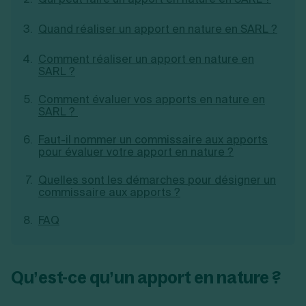
Création d'EURL
Toutes les modifications
Je suis autonome
Création de SASU
Quand réaliser un apport en nature en SARL ?
Je souhaite être accompagné
Création de SARL
Création de SAS
Comment réaliser un apport en nature en
Création de SCI
SARL ?
Création d'association
Découvrez notre cabinet d'expertise
Comment évaluer vos apports en nature en
Aides à la création d’entreprise
comptable LS Compta
SARL ?
Ouverture compte pro
Fermeture d’une entreprise
Faut-il nommer un commissaire aux apports
pour évaluer votre apport en nature ?
Quelles sont les démarches pour désigner un
Création d'entreprise
commissaire aux apports ?
FAQ
Qu’est-ce qu’un apport en nature ?