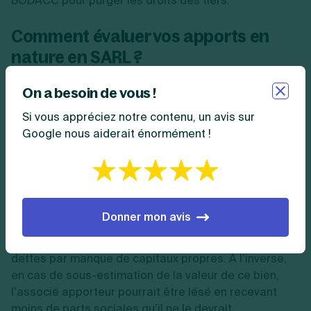
BODACC pour purger les droits des tiers.
Comment évaluer vos apports en
nature en SARL ?
On a besoin de vous !
L’apport en nature porte sur un bien. Par conséquent,
sa valeur est subjective et sujette à interprétation. Or,
Si vous appréciez notre contenu, un avis sur
la valorisation du bien apporté est essentielle
Google nous aiderait énormément !
puisqu’elle permet de déterminer le
montant du
capital social de la SARL
et d’attribuer un certain
nombre de parts sociales à l’associé qui apporte le
bien.
Donner mon avis
De plus, en cas de surestimation de la valeur du bien,
la SARL risque de ne pas pouvoir faire face à ses
dettes par manque de capitaux propres. À l’inverse,
en cas de sous-estimation de la valeur de ce bien,
l’associé apporteur pourrait être lésé en recevant
moins de parts sociales qu’il ne le devrait.