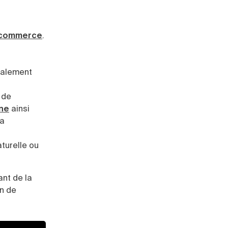
e-commerce
.
galement
 de
gne
ainsi
la
turelle ou
nt de la
n de