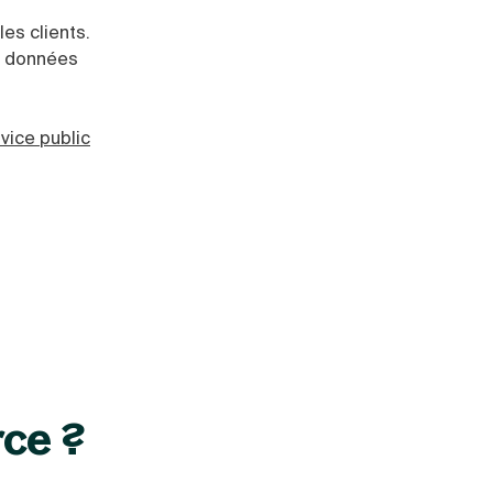
les clients.
es données
rvice public
rce ?