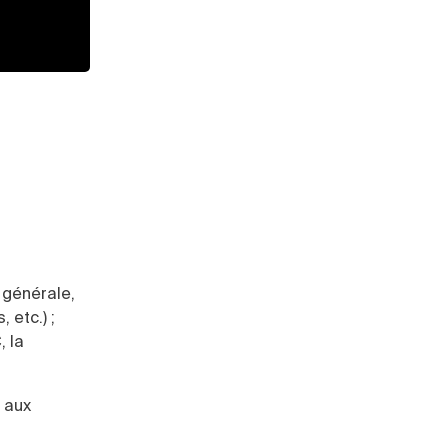
e générale,
 etc.) ;
, la
 aux