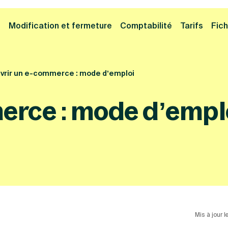
Cliquez ici pour reprendre votre démarche
Fermer la
e
Modification et fermeture
Comptabilité
Tarifs
Fich
vrir un e-commerce : mode d’emploi
erce : mode d’empl
Mis à jour