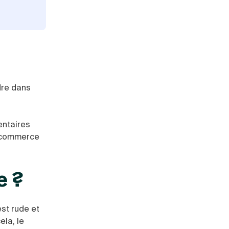
dre dans
entaires
e-commerce
e ?
st rude et
ela, le