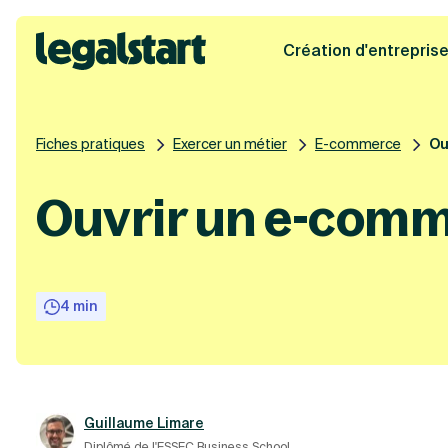
Création d'entrepris
Legalstart
Fiches pratiques
Exercer un métier
E-commerce
Ou
Ouvrir un e-comm
4 min
Guillaume Limare
Diplômé de l'ESSEC Business School.