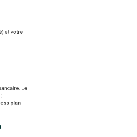
é) et votre
bancaire. Le
;
ness plan
b