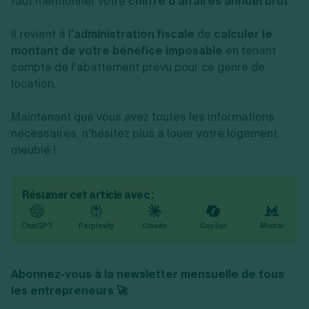
faut mentionner votre
chiffre d’affaires annuel brut
.
Il revient à l’
administration fiscale
de
calculer le
montant de votre bénéfice imposable
en tenant
compte de l’abattement prévu pour ce genre de
location.
Maintenant que vous avez toutes les informations
nécessaires, n’hésitez plus à louer votre logement
meublé !
Résumer cet article avec :
ChatGPT
Perplexity
Claude
Copilot
Mistral
Abonnez-vous à la newsletter mensuelle de tous
les entrepreneurs 🚀