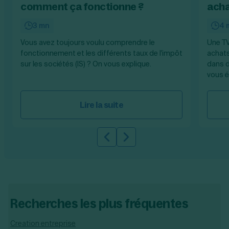
comment ça fonctionne ?
acha
3 mn
4 
Vous avez toujours voulu comprendre le
Une TV
fonctionnement et les différents taux de l'impôt
achats
sur les sociétés (IS) ? On vous explique.
dans d
vous é
Lire la suite
Slide précédente
Slide suivante
Recherches les plus fréquentes
Creation entreprise