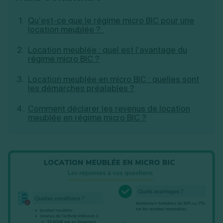
Création d'EURL
Toutes les modifications
Je suis autonome
Création de SASU
Qu’est-ce que le régime micro BIC pour une
Je souhaite être accompagné
location meublée ?
Création de SARL
Création de SAS
Location meublée : quel est l’avantage du
Création de SCI
régime micro BIC ?
Création d'association
Découvrez notre cabinet d'expertise
Aides à la création d’entreprise
comptable LS Compta
Location meublée en micro BIC : quelles sont
Ouverture compte pro
les démarches préalables ?
Fermeture d’une entreprise
Comment déclarer les revenus de location
meublée en régime micro BIC ?
Création d'entreprise