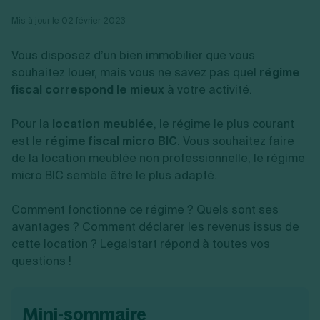
Vente en ligne
Fiches SASU
Micro entreprise
Cession d'actions
Services aux entreprises
Mis à jour le 02 février 2023
Fiches SAS
LMNP
Transmission universelle de patrimoine
Construction/travaux
Fiches EURL
Par métier
Augmentation de capital
Restauration
Vous disposez d’un bien immobilier que vous
Fiches SARL
Réduction de capital
Commerce
Fiches SCI
souhaitez louer, mais vous ne savez pas quel
régime
Gérer son entreprise
Conseil/finance
Transport
Fiches auto-entrepreneur
fiscal correspond le mieux
à votre activité.
Vente en ligne
Autres
Fiches association
Services aux entreprises
Gestion comptable
Ressources
Toutes les fiches sur la création
Construction/travaux
Approbation des comptes
Pour la
location meublée
, le régime le plus courant
Autres démarches
Restauration
Dépôt de marque
est le
régime fiscal micro BIC
. Vous souhaitez faire
Simulateur de choix de forme juridique
Commerce
Recherche d'antériorité
Calcul de charges sociales
de la location meublée non professionnelle, le régime
Gestion d’entreprise
Transport
Protection des créations
Estimation du coût de création
micro BIC semble être le plus adapté.
Fermeture d’entreprise
Autres
Confidentialité de l'adresse du dirigeant
Calcul d'éligibilité à l'ACRE
Exercice d’un métier
Par fonctionnalité
Fermer son entreprise
Vérification de la disponibilité du nom d'entreprise
Comment fonctionne ce régime ? Quels sont ses
Recouvrement de factures
Générateur de mentions légales
Gérer ses salariés
avantages ? Comment déclarer les revenus issus de
Logiciel de facturation
Radiation auto entrepreneur
Sélection de fiches pratiques
cette location ? Legalstart répond à toutes vos
Logiciel de comptabilité
Mise en sommeil
questions !
Gestion des achats
Dissolution-liquidation
Ouvrir sa société
Gestion de la trésorerie
Création d'entreprise
Dépôt de bilan
Création d'entreprise
Bilans et déclarations fiscales
Création de micro-entreprise
mini-sommaire
Par besoin
Devenir auto entrepreneur