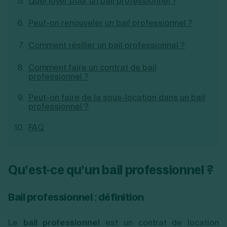
Quel loyer pour un bail professionnel ?
Création d'EURL
Toutes les modifications
Je suis autonome
Création de SASU
Peut-on renouveler un bail professionnel ?
Je souhaite être accompagné
Création de SARL
Création de SAS
Comment résilier un bail professionnel ?
Création de SCI
Création d'association
Découvrez notre cabinet d'expertise
Comment faire un contrat de bail
Aides à la création d’entreprise
comptable LS Compta
professionnel ?
Ouverture compte pro
Fermeture d’une entreprise
Peut-on faire de la sous-location dans un bail
professionnel ?
FAQ
Création d'entreprise
Qu’est-ce qu’un bail professionnel ?
Bail professionnel : définition
Le
bail professionnel
est un contrat de location