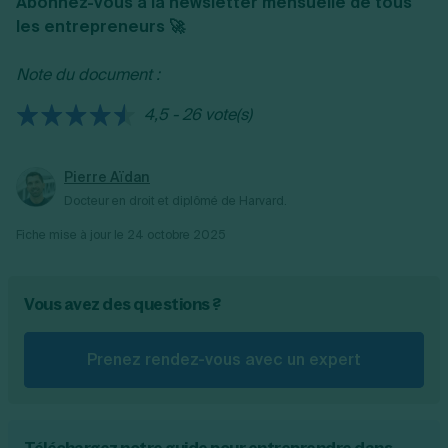
Abonnez-vous à la newsletter mensuelle de tous
l’autorise, mais sous certaines conditions. Par
les entrepreneurs 🚀
exemple, le bail peut prévoir l’agrément du
successeur du locataire par le bailleur. Dans
Note du document :
tous les cas, le locataire devra informer le
bailleur de son intention de réaliser une
4,5 - 26 vote(s)
cession.
Vous connaissez désormais tout du bail
Pierre Aïdan
professionnel. Si vous souhaitez vous lancer
Docteur en droit et diplômé de Harvard.
dans sa rédaction, consultez notre exemple
de
bail professionnel pdf.
Fiche mise à jour le
24 octobre 2025
Vous avez des questions ?
Prenez rendez-vous avec un expert