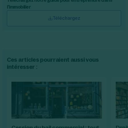
Téléchargez notre guide pour entreprendre dans
l'immobilier
Téléchargez
Ces articles pourraient aussi vous
intéresser :
Cession du bail commercial : tout
Droi