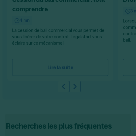
comprendre
3 
4 mn
Lorsqu
commer
La cession de bail commercial vous permet de
contre
vous libérer de votre contrat. Legalstart vous
bail.
éclaire sur ce mécanisme !
Lire la suite
Slide précédente
Slide suivante
Recherches les plus fréquentes