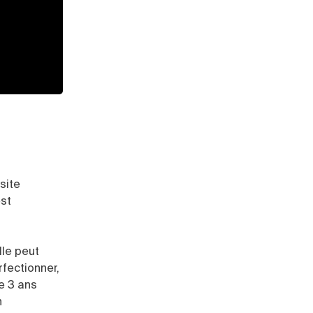
site
est
lle peut
fectionner,
e 3 ans
n