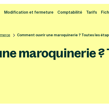
Cliquez ici pour reprendre votre démarche
Fermer la
e
Modification et fermeture
Comptabilité
Tarifs
Fich
mmerce
Comment ouvrir une maroquinerie ? Toutes les étape
ne maroquinerie ? T