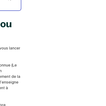
 ou
 vous lancer
connue (Le
n
ement de la
l’enseigne
ent à
pre