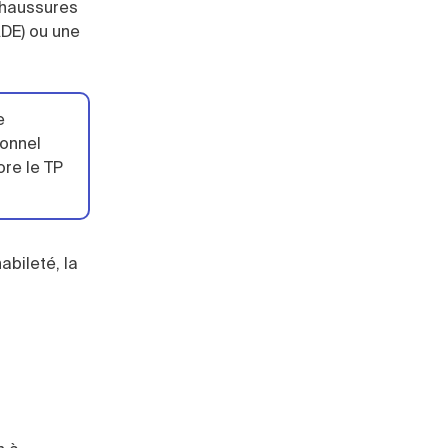
chaussures
ADE) ou une
e
ionnel
ore le TP
abileté, la