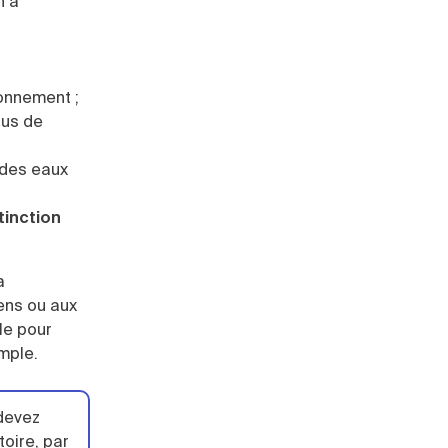
n à
ronnement ;
sus de
 des eaux
tinction
a
ens ou aux
le pour
mple.
 devez
oire, par