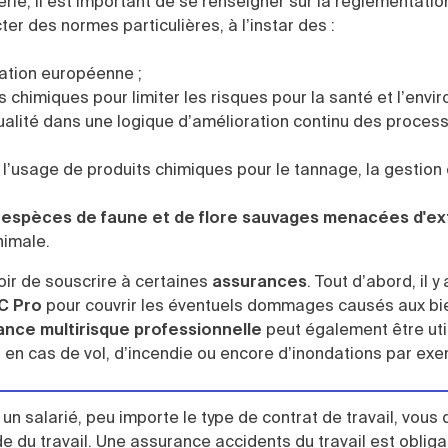
ie, il est important de se renseigner sur la réglementatio
ter des normes particulières, à l’instar des :
lation européenne ;
 chimiques pour limiter les risques pour la santé et l’envi
qualité dans une logique d’amélioration continu des proces
’usage de produits chimiques pour le tannage, la gestion
 espèces de faune et de flore sauvages menacées d'ex
animale.
voir de souscrire à certaines
assurances
. Tout d’abord, il y 
C Pro
pour couvrir les éventuels dommages causés aux bi
nce multirisque professionnelle
peut également être uti
en cas de vol, d’incendie ou encore d’inondations par exe
n salarié, peu importe le type de contrat de travail, vous
 du travail. Une assurance accidents du travail est obligat