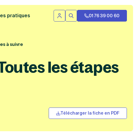
 bannière
es pratiques
01 76 39 00 60
Se connecter
Rechercher
s à suivre
outes les étapes
Télécharger la fiche en PDF