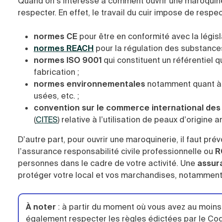
Quand on s’intéresse à comment ouvrir une maroquiner
respecter. En effet, le travail du cuir impose de respec
normes CE
pour être en conformité avec la légis
normes REACH
pour la régulation des substances
normes ISO 9001
qui constituent un référentiel 
fabrication ;
normes environnementales
notamment quant à l
usées, etc. ;
convention sur le commerce international des
(
CITES
) relative à l’utilisation de peaux d’origine 
D’autre part, pour ouvrir une maroquinerie, il faut pré
l’assurance responsabilité civile professionnelle ou
R
personnes dans le cadre de votre activité. Une
assura
protéger votre local et vos marchandises, notamment 
À noter
:
à partir du moment où vous avez au moins u
également respecter les règles édictées par le Code