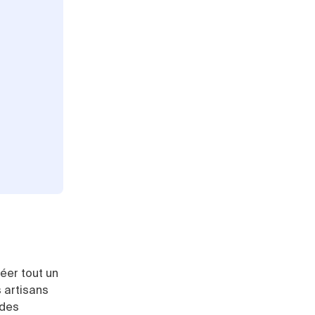
éer tout un
s artisans
 des