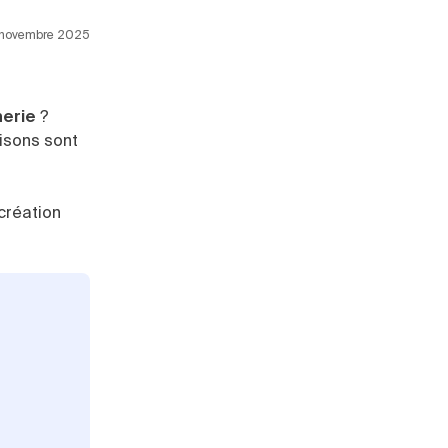
0 novembre 2025
nerie
?
aisons sont
 création