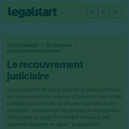
Cliquez ici pour reprendre votre démarche
Fermer la
Ouvrir
Se connect
Legalstart
Création d'entreprise
Fiches pratiques
Se faire payer
Par statut juridique
Modification et fermeture
Le recouvrement judiciaire
Le recouvrement
Créer une SASU
Modifier son entreprise
Créer une SAS
Comptabilité
judiciaire
Créer une SARL
Transfert de siège social
Créer une EURL
Par statut
Changement de dénomination sociale
Devenir auto-entrepreneur
Tarifs
Vous souhaitez en savoir plus sur la phase judiciaire
Changement de président
Créer une entreprise individuelle
du recouvrement de créance ? Consultez nos fiches
SASU
Changement d’activité
Créer une SCI
pratiques pour trouver toutes les réponses à vos
SAS
Transformation SARL en SAS
Fiches pratiques
Créer une association
EURL
Transformation d’une SAS en SARL
questions ! Quelles sont les étapes de la procédure
Par métier
SARL
Modification association
d'injonction de payer ? Comment effectuer une
Faire une recherche
Création d'entreprise
SCI
Modification auto-entreprise
injonction de payer en ligne ? L'opposition
Conseil/finance
Entreprise individuelle
Cession de parts sociales