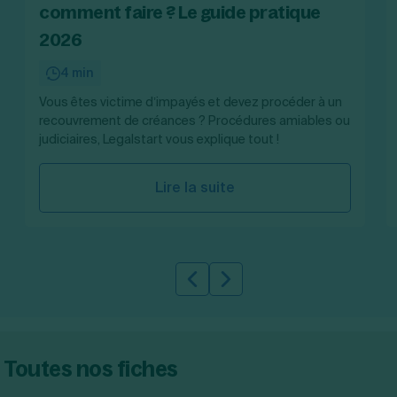
comment faire ? Le guide pratique
Création d'EURL
Toutes les modifications
Je suis autonome
Création de SASU
2026
Je souhaite être accompagné
Création de SARL
Création de SAS
4 min
Création de SCI
Vous êtes victime d’impayés et devez procéder à un
Création d'association
Découvrez notre cabinet d'expertise comptable
recouvrement de créances ? Procédures amiables ou
Aides à la création d’entreprise
LS Compta
judiciaires, Legalstart vous explique tout !
Ouverture compte pro
Fermeture d’une entreprise
Lire la suite
Création d'entreprise
Slide précédente
Slide suivante
Toutes nos fiches