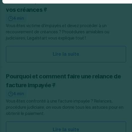
Comment procéder au recouvrement de
vos créances ?
4 min
Vous êtes victime d’impayés et devez procéder à un
recouvrement de créances ? Procédures amiables ou
judiciaires, Legalstart vous explique tout !
Lire la suite
Pourquoi et comment faire une relance de
facture impayée ?
4 min
Vous êtes confronté à une facture impayée ? Relances,
procédure judiciaire, on vous donne tous les astuces pour en
obtenir le paiement.
Lire la suite