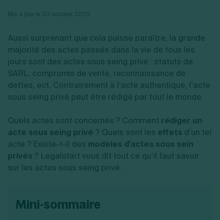
Vente en ligne
Fiches SASU
Micro entreprise
Cession d'actions
Services aux entreprises
Mis à jour le 30 octobre 2025
Fiches SAS
LMNP
Transmission universelle de patrimoine
Construction/travaux
Fiches EURL
Par métier
Augmentation de capital
Restauration
Aussi surprenant que cela puisse paraître, la grande
Fiches SARL
Réduction de capital
Commerce
Fiches SCI
majorité des actes passés dans la vie de tous les
Gérer son entreprise
Conseil/finance
Transport
Fiches auto-entrepreneur
jours sont des actes sous seing privé : statuts de
Vente en ligne
Autres
Fiches association
SARL, compromis de vente, reconnaissance de
Services aux entreprises
Gestion comptable
Ressources
Toutes les fiches sur la création
Construction/travaux
Approbation des comptes
dettes, ect. Contrairement à l’acte authentique, l’acte
Autres démarches
Restauration
Dépôt de marque
sous seing privé peut être rédigé par tout le monde.
Simulateur de choix de forme juridique
Commerce
Recherche d'antériorité
Calcul de charges sociales
Gestion d’entreprise
Transport
Protection des créations
Estimation du coût de création
Quels actes sont concernés ? Comment
rédiger un
Fermeture d’entreprise
Autres
Confidentialité de l'adresse du dirigeant
Calcul d'éligibilité à l'ACRE
acte sous seing privé
? Quels sont les
effets
d’un tel
Exercice d’un métier
Par fonctionnalité
Fermer son entreprise
Vérification de la disponibilité du nom d'entreprise
acte ? Existe-t-il des
modèles d'actes sous sein
Recouvrement de factures
Générateur de mentions légales
Gérer ses salariés
privés
? Legalstart vous dit tout ce qu’il faut savoir
Logiciel de facturation
Radiation auto entrepreneur
Sélection de fiches pratiques
sur les actes sous seing privé.
Logiciel de comptabilité
Mise en sommeil
Gestion des achats
Dissolution-liquidation
Ouvrir sa société
Gestion de la trésorerie
Création d'entreprise
Dépôt de bilan
Création d'entreprise
Bilans et déclarations fiscales
mini-sommaire
Création de micro-entreprise
Par besoin
Devenir auto entrepreneur