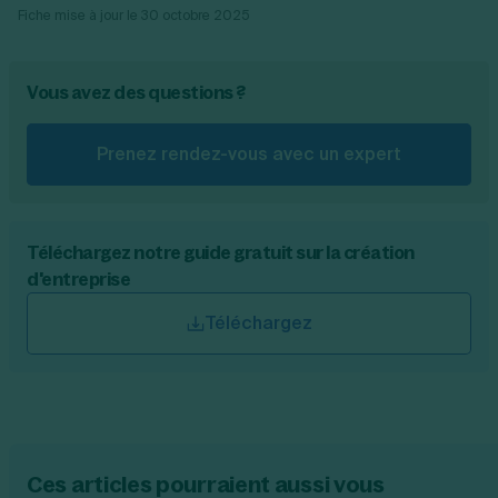
Fiche mise à jour le
30 octobre 2025
est alors tout à fait possible de faire une
procuration entre les parties sans passer par
un notaire. C’est ce qu’on appelle alors
Vous avez des questions ?
“
procuration sous seing privé
”.
Prenez rendez-vous avec un expert
Téléchargez notre guide gratuit sur la création
d'entreprise
Téléchargez
Ces articles pourraient aussi vous