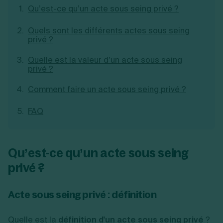
Qu’est-ce qu’un acte sous seing privé ?
Création d'EURL
Toutes les modifications
Je suis autonome
Création de SASU
Je souhaite être accompagné
Quels sont les différents actes sous seing
Création de SARL
privé ?
Création de SAS
Création de SCI
Quelle est la valeur d’un acte sous seing
Création d'association
Découvrez notre cabinet d'expertise
privé ?
Aides à la création d’entreprise
comptable LS Compta
Ouverture compte pro
Comment faire un acte sous seing privé ?
Fermeture d’une entreprise
FAQ
Création d'entreprise
Qu’est-ce qu’un acte sous seing
privé ?
Acte sous seing privé : définition
Quelle est la
définition d'un acte sous seing privé
?