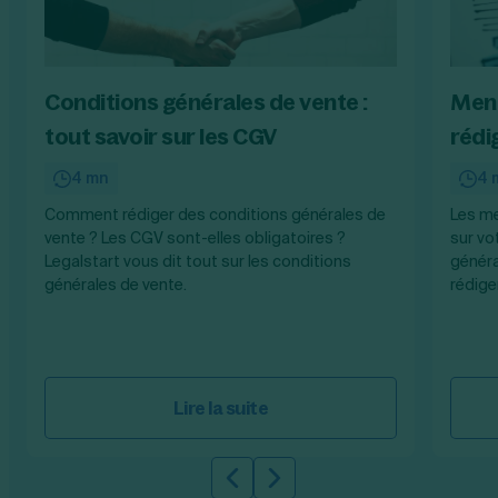
Conditions générales de vente :
Ment
tout savoir sur les CGV
rédi
4 mn
4 
Comment rédiger des conditions générales de
Les me
vente ? Les CGV sont-elles obligatoires ?
sur vo
Legalstart vous dit tout sur les conditions
généra
générales de vente.
rédig
Lire la suite
Slide précédente
Slide suivante