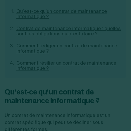
Création d'EURL
Toutes les modifications
Je suis autonome
Qu’est-ce qu’un contrat de maintenance
Création de SASU
informatique ?
Je souhaite être accompagné
Création de SARL
Création de SAS
Contrat de maintenance informatique : quelles
Création de SCI
sont les obligations du prestataire ?
Création d'association
Découvrez notre cabinet d'expertise
Aides à la création d’entreprise
comptable LS Compta
Comment rédiger un contrat de maintenance
Ouverture compte pro
informatique ?
Fermeture d’une entreprise
Comment résilier un contrat de maintenance
informatique ?
Création d'entreprise
Qu’est-ce qu’un contrat de
maintenance informatique ?
Un contrat de maintenance informatique est un
contrat spécifique qui peut se décliner sous
différentes formes.