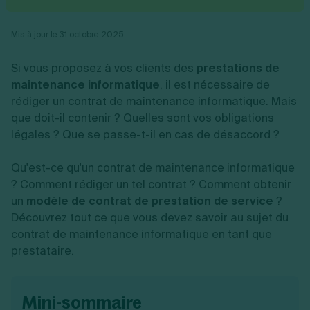
Vente en ligne
Fiches SASU
Micro entreprise
Cession d'actions
Services aux entreprises
Fiches SAS
LMNP
Transmission universelle de patrimoine
Construction/travaux
Mis à jour le 31 octobre 2025
Fiches EURL
Par métier
Augmentation de capital
Restauration
Fiches SARL
Réduction de capital
Commerce
Si vous proposez à vos clients des
prestations de
Fiches SCI
Gérer son entreprise
Conseil/finance
Transport
Fiches auto-entrepreneur
maintenance informatique
, il est nécessaire de
Vente en ligne
Autres
Fiches association
rédiger un contrat de maintenance informatique. Mais
Services aux entreprises
Gestion comptable
Ressources
Toutes les fiches sur la création
que doit-il contenir ? Quelles sont vos obligations
Construction/travaux
Approbation des comptes
Autres démarches
Restauration
Dépôt de marque
légales ? Que se passe-t-il en cas de désaccord ?
Simulateur de choix de forme juridique
Commerce
Recherche d'antériorité
Calcul de charges sociales
Gestion d’entreprise
Transport
Protection des créations
Estimation du coût de création
Qu'est-ce qu'un contrat de maintenance informatique
Fermeture d’entreprise
Autres
Confidentialité de l'adresse du dirigeant
Calcul d'éligibilité à l'ACRE
? Comment rédiger un tel contrat ? Comment obtenir
Exercice d’un métier
Par fonctionnalité
Fermer son entreprise
Vérification de la disponibilité du nom d'entreprise
un
modèle de contrat de prestation de service
?
Recouvrement de factures
Générateur de mentions légales
Découvrez tout ce que vous devez savoir au sujet du
Gérer ses salariés
Logiciel de facturation
Radiation auto entrepreneur
Sélection de fiches pratiques
contrat de maintenance informatique en tant que
Logiciel de comptabilité
Mise en sommeil
prestataire.
Gestion des achats
Dissolution-liquidation
Ouvrir sa société
Gestion de la trésorerie
Création d'entreprise
Dépôt de bilan
Création d'entreprise
Bilans et déclarations fiscales
Création de micro-entreprise
mini-sommaire
Par besoin
Devenir auto entrepreneur