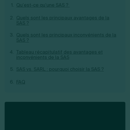
Qu’est-ce qu’une SAS ?
Création d'EURL
Toutes les modifications
Je suis autonome
Création de SASU
Je souhaite être accompagné
Quels sont les principaux avantages de la
Création de SARL
SAS ?
Création de SAS
Création de SCI
Quels sont les principaux inconvénients de la
Création d'association
Découvrez notre cabinet d'expertise
SAS ?
Aides à la création d’entreprise
comptable LS Compta
Ouverture compte pro
Tableau récapitulatif des avantages et
Fermeture d’une entreprise
inconvénients de la SAS
SAS vs. SARL : pourquoi choisir la SAS ?
Création d'entreprise
FAQ