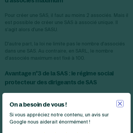
d'associés maximum
Pour créer une SAS, il faut au moins 2 associés. Mais il
est possible de créer une SAS à associé unique. Il
s'agit alors d'une SASU.
D'autre part, la loi ne limite pas le nombre d'associés
dans une SAS. Au contraire, en SARL, le nombre
d'associés maximum est fixé à 100.
Avantage n°3 de la SAS : le régime social
protecteur des dirigeants de SAS
Parmi les
avantages de la SAS
, nous pouvons citer le
On a besoin de vous !
régime social du Président de SAS qui s’avère
particulièrement protecteur, ainsi que pour tous les
Si vous appréciez notre contenu, un avis sur
organes de direction de la SAS.
Google nous aiderait énormément !
Les
dirigeants de SAS
(Président, Directeur Général,