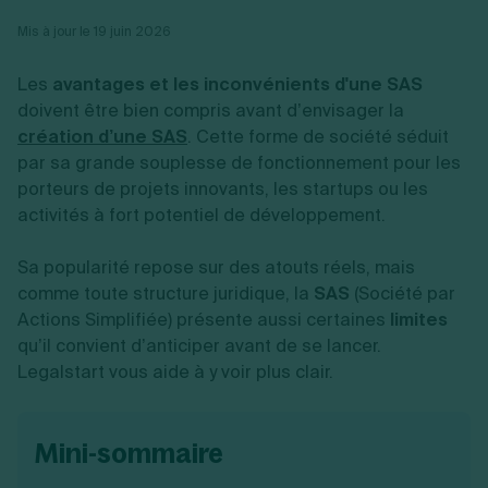
Vente en ligne
Fiches SASU
Micro entreprise
Cession d'actions
Services aux entreprises
Mis à jour le 19 juin 2026
Fiches SAS
LMNP
Transmission universelle de patrimoine
Construction/travaux
Fiches EURL
Par métier
Augmentation de capital
Restauration
Les
avantages et les inconvénients d'une SAS
Fiches SARL
Réduction de capital
Commerce
Fiches SCI
doivent être bien compris avant d’envisager la
Gérer son entreprise
Conseil/finance
Transport
Fiches auto-entrepreneur
création d’une SAS
. Cette forme de société séduit
Vente en ligne
Autres
Fiches association
par sa grande souplesse de fonctionnement pour les
Services aux entreprises
Gestion comptable
Ressources
Toutes les fiches sur la création
Construction/travaux
Approbation des comptes
porteurs de projets innovants, les startups ou les
Autres démarches
Restauration
Dépôt de marque
activités à fort potentiel de développement.
Simulateur de choix de forme juridique
Commerce
Recherche d'antériorité
Calcul de charges sociales
Gestion d’entreprise
Transport
Protection des créations
Estimation du coût de création
Sa popularité repose sur des atouts réels, mais
Fermeture d’entreprise
Autres
Confidentialité de l'adresse du dirigeant
Calcul d'éligibilité à l'ACRE
comme toute structure juridique, la
SAS
(Société par
Exercice d’un métier
Par fonctionnalité
Fermer son entreprise
Vérification de la disponibilité du nom d'entreprise
Actions Simplifiée) présente aussi certaines
limites
Recouvrement de factures
Générateur de mentions légales
Gérer ses salariés
qu’il convient d’anticiper avant de se lancer.
Logiciel de facturation
Radiation auto entrepreneur
Sélection de fiches pratiques
Legalstart vous aide à y voir plus clair.
Logiciel de comptabilité
Mise en sommeil
Gestion des achats
Dissolution-liquidation
Ouvrir sa société
Gestion de la trésorerie
Création d'entreprise
Dépôt de bilan
Création d'entreprise
Bilans et déclarations fiscales
mini-sommaire
Création de micro-entreprise
Par besoin
Devenir auto entrepreneur