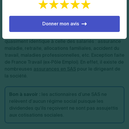
etc.) sont obligatoirement affiliés au régime général
de la Sécurité sociale. Ils sont assimilés à des
salariés.
Donner mon avis
Ils bénéficient ainsi d’une couverture sociale
quasiment identique à celle des salariés : assurance
maladie, retraite, allocations familiales, accident du
travail, maladies professionnelles, etc. Exception faite
de France Travail (ex-Pôle Emploi). En effet, il existe de
nombreuses
assurances en SAS
pour le dirigeant de
la société.
Bon à savoir :
les actionnaires d’une SAS ne
relèvent d’aucun régime social puisque les
dividendes qu’ils reçoivent ne sont pas assujettis
aux cotisations sociales.