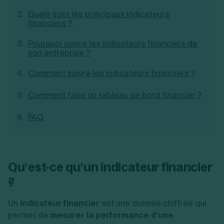
Création d'EURL
Toutes les modifications
Quels sont les principaux indicateurs
Je suis autonome
Création de SASU
financiers ?
Je souhaite être accompagné
Création de SARL
Création de SAS
Pourquoi suivre les indicateurs financiers de
Création de SCI
son entreprise ?
Création d'association
Découvrez notre cabinet d'expertise
Aides à la création d’entreprise
Comment suivre les indicateurs financiers ?
comptable LS Compta
Ouverture compte pro
Fermeture d’une entreprise
Comment faire un tableau de bord financier ?
FAQ
Création d'entreprise
Qu’est-ce qu’un indicateur financier
?
Un
indicateur financier
est une donnée chiffrée qui
permet de
mesurer la performance d’une