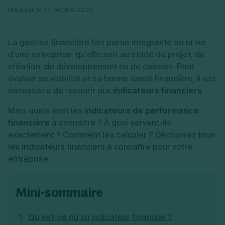
Vente en ligne
Fiches SASU
Micro entreprise
Cession d'actions
Mis à jour le 24 octobre 2025
Services aux entreprises
Fiches SAS
LMNP
Transmission universelle de patrimoine
Construction/travaux
Fiches EURL
Par métier
Augmentation de capital
Restauration
Fiches SARL
Réduction de capital
La gestion financière fait partie intégrante de la vie
Commerce
Fiches SCI
Gérer son entreprise
Conseil/finance
d’une entreprise, qu’elle soit au stade de projet, de
Transport
Fiches auto-entrepreneur
Vente en ligne
Autres
création, de développement ou de cession. Pour
Fiches association
Services aux entreprises
Gestion comptable
Ressources
évaluer sa viabilité et sa bonne santé financière, il est
Toutes les fiches sur la création
Construction/travaux
Approbation des comptes
nécessaire de recourir aux
indicateurs financiers
.
Autres démarches
Restauration
Dépôt de marque
Simulateur de choix de forme juridique
Commerce
Recherche d'antériorité
Mais quels sont les
Calcul de charges sociales
indicateurs de performance
Gestion d’entreprise
Transport
Protection des créations
Estimation du coût de création
financière
à connaître ? À quoi servent-ils
Fermeture d’entreprise
Autres
Confidentialité de l'adresse du dirigeant
Calcul d'éligibilité à l'ACRE
exactement ? Comment les calculer ? Découvrez tous
Exercice d’un métier
Par fonctionnalité
Fermer son entreprise
Vérification de la disponibilité du nom d'entreprise
les indicateurs financiers à connaître pour votre
Recouvrement de factures
Générateur de mentions légales
Gérer ses salariés
entreprise.
Logiciel de facturation
Radiation auto entrepreneur
Sélection de fiches pratiques
Logiciel de comptabilité
Mise en sommeil
Gestion des achats
Dissolution-liquidation
mini-sommaire
Ouvrir sa société
Gestion de la trésorerie
Création d'entreprise
Dépôt de bilan
Création d'entreprise
Bilans et déclarations fiscales
Création de micro-entreprise
Qu’est-ce qu’un indicateur financier ?
Par besoin
Devenir auto entrepreneur