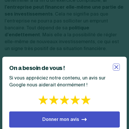
déterminer à la fin d’un exercice comptable,
si
l’entreprise peut financer elle-même une partie de
ses investissements
. Cela ne signifie pas que
l’entreprise ne pourra pas solliciter un emprunt
bancaire. Tout dépend de sa
politique
d’endettement
. Mais elle a la possibilité de régler
elle-même de nouveaux investissements, ce qui est
un signe très positif de sa situation financière.
L’une des méthodes de calcul
de la capacité
d'autofinancement est basée sur le BFR.
On a besoin de vous !
Si vous appréciez notre contenu, un avis sur
Google nous aiderait énormément !
Calcul CAF basé sur BFR : excédent brut
d’exploitation + produits encaissables – charges
décaissables.
Donner mon avis