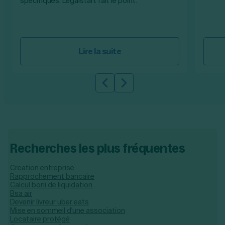
spécifiques. Legalstart fait le point.
Lire la suite
Slide précédente
Slide suivante
Recherches les plus fréquentes
Creation entreprise
Rapprochement bancaire
Calcul boni de liquidation
Bsa air
Devenir livreur uber eats
Mise en sommeil d'une association
Locataire protégé