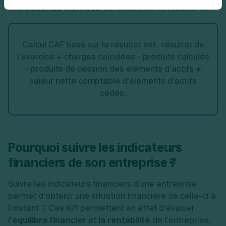
Une
seconde méthode
est basée sur le résultat net.
Calcul CAF basé sur le résultat net : résultat de
l’exercice + charges calculées - produits calculés
- produits de cession des éléments d’actifs +
valeur nette comptable d’éléments d’actifs
cédés.
Pourquoi suivre les indicateurs
financiers de son entreprise ?
Suivre les indicateurs financiers d’une entreprise
permet d’obtenir une situation financière de celle-ci à
l’instant T. Ces KPI permettent en effet d’évaluer
l’équilibre financier
et
la rentabilité
de l’entreprise,