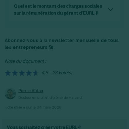
transformation en SARL ;
641 "charges de personnel" en comptabilité.
Quel est le montant des charges sociales
le régime social du gérant qui peut
sur la rémunération du gérant d'EURL ?
représenter une charge importante ;
Sur la rémunération du gérant de l'EURL, les
la couverture sociale du gérant qui est
charges sociales sont de 45 %. Ainsi, pour
relativement faible s’il est aussi associé.
que le gérant de l'EURL soit payé 100 euros,
Abonnez-vous à la newsletter mensuelle de tous
l'entreprise doit payer 45 euros de charges
les entrepreneurs 🚀
sociales en plus.
Note du document :
4,6 - 23 vote(s)
Pierre Aïdan
Docteur en droit et diplômé de Harvard.
Fiche mise à jour le
04 mars 2026
Vous souhaitez créer votre EURL ?