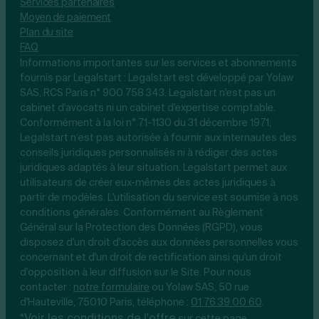
Services partenaires
Moyen de paiement
Plan du site
FAQ
Informations importantes sur les services et abonnements
fournis par Legalstart : Legalstart est développé par Yolaw
SAS, RCS Paris n° 900 758 343. Legalstart n'est pas un
cabinet d'avocats ni un cabinet d'expertise comptable.
Conformément à la loi n° 71-1130 du 31 décembre 1971,
Legalstart n’est pas autorisée à fournir aux internautes des
conseils juridiques personnalisés ni à rédiger des actes
juridiques adaptés à leur situation. Legalstart permet aux
utilisateurs de créer eux-mêmes des actes juridiques à
partir de modèles. L'utilisation du service est soumise à nos
conditions générales. Conformément au Règlement
Général sur la Protection des Données (RGPD), vous
disposez d'un droit d'accès aux données personnelles vous
concernant et d'un droit de rectification ainsi qu'un droit
d'opposition à leur diffusion sur le Site. Pour nous
contacter :
notre
formulaire
ou Yolaw SAS, 50 rue
d'Hauteville, 75010 Paris, téléphone :
01 76 39 00 60
.
*Voir les conditions de l'offre
.
sur cette page