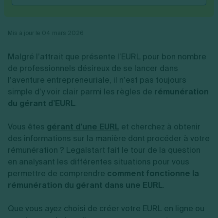
Vente en ligne
Fiches SASU
Micro entreprise
Cession d'actions
Services aux entreprises
Fiches SAS
LMNP
Transmission universelle de patrimoine
Construction/travaux
Fiches EURL
Par métier
Augmentation de capital
Restauration
Mis à jour le 04 mars 2026
Fiches SARL
Réduction de capital
Commerce
Fiches SCI
Gérer son entreprise
Conseil/finance
Transport
Malgré l’attrait que présente l’EURL pour bon nombre
Fiches auto-entrepreneur
Vente en ligne
Autres
de professionnels désireux de se lancer dans
Fiches association
Services aux entreprises
Gestion comptable
Ressources
Toutes les fiches sur la création
l’aventure entrepreneuriale, il n’est pas toujours
Construction/travaux
Approbation des comptes
Autres démarches
simple d’y voir clair parmi les règles de
rémunération
Restauration
Dépôt de marque
Simulateur de choix de forme juridique
du gérant d’EURL
Commerce
.
Recherche d'antériorité
Calcul de charges sociales
Gestion d’entreprise
Transport
Protection des créations
Estimation du coût de création
Fermeture d’entreprise
Autres
Confidentialité de l'adresse du dirigeant
Vous êtes
gérant d’une EURL
et cherchez à obtenir
Calcul d'éligibilité à l'ACRE
Exercice d’un métier
Par fonctionnalité
Fermer son entreprise
Vérification de la disponibilité du nom d'entreprise
des informations sur la manière dont procéder à votre
Recouvrement de factures
Générateur de mentions légales
rémunération ? Legalstart fait le tour de la question
Gérer ses salariés
Logiciel de facturation
Radiation auto entrepreneur
en analysant les différentes situations pour vous
Sélection de fiches pratiques
Logiciel de comptabilité
Mise en sommeil
permettre de comprendre
comment fonctionne la
Gestion des achats
Dissolution-liquidation
rémunération du gérant dans une EURL
.
Ouvrir sa société
Gestion de la trésorerie
Création d'entreprise
Dépôt de bilan
Création d'entreprise
Bilans et déclarations fiscales
Création de micro-entreprise
Que vous ayez choisi de créer votre EURL en ligne ou
Par besoin
Devenir auto entrepreneur