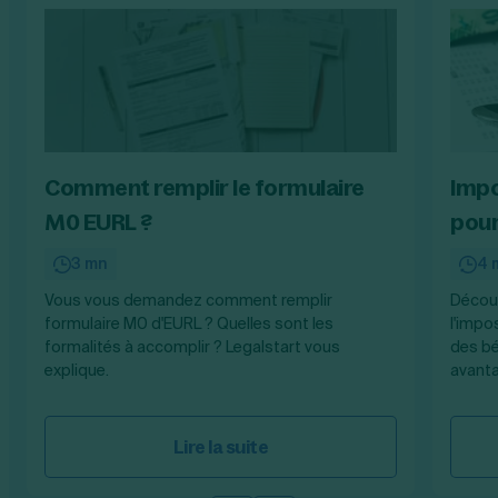
Comment remplir le formulaire
Impo
M0 EURL ?
pour
3 mn
4 
Vous vous demandez comment remplir
Découv
formulaire M0 d'EURL ? Quelles sont les
l'impo
formalités à accomplir ? Legalstart vous
des bé
explique.
avanta
Lire la suite