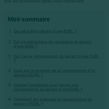
non, les prochaines lignes vous concernent.
Création d'EURL
Toutes les modifications
Je suis autonome
Création de SASU
Je souhaite être accompagné
Création de SARL
mini-sommaire
Création de SAS
Création de SCI
Création d'association
Qui peut être gérant d’une EURL ?
Découvrez notre cabinet d'expertise
Aides à la création d’entreprise
comptable LS Compta
Ouverture compte pro
Est-ce obligatoire de rémunérer le gérant
Fermeture d’une entreprise
d’une EURL ?
Qui fixe la rémunération du gérant d’une EURL
?
Création d'entreprise
Quel est le montant de la rémunération d’un
gérant d’EURL ?
Quelles formalités pour verser une
rémunération au gérant d’une EURL ?
Comment est imposée la rémunération du
gérant d’EURL ?