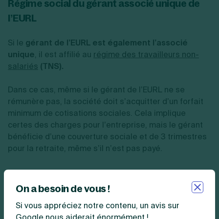
Régime social du gérant associé unique de
l’EURL
Si le
gérant de l’EURL est également l’associé
unique
, il est affilié au
régime des travailleurs non-
salariés
(TNS).
Dans ce cas, même si le gérant de l’EURL ne se
rémunère pas, la société doit s’acquitter d’un forfait
minimum de cotisations sociales. Cela implique
certes des charges pour l’entreprise, mais le gérant
bénéficie d’une couverture sociale et de 3 trimestres
pour la retraite, même s’il n’est pas payé.
Régime social du gérant d’EURL non associé
On a besoin de vous !
Si le gérant de l’EURL n’est pas l’associé unique, deux
Si vous appréciez notre contenu, un avis sur
situations sont à distinguer :
Google nous aiderait énormément !