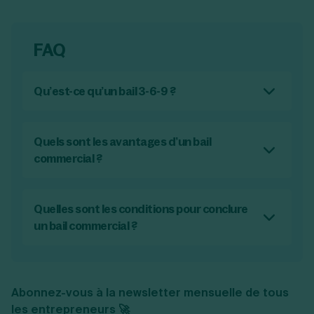
FAQ
Qu’est-ce qu’un bail 3-6-9 ?
Le bail commercial est souvent appelé 3-6-9,
car même s’il est conclu pour une durée de 9
Quels sont les avantages d’un bail
ans, il peut être résilié de façon triennale.
commercial ?
Ainsi, en pratique, la durée du bail
Un bail commercial est avantageux pour le
commercial est de 3, 6 ou 9 ans selon s’il est
locataire qui bénéficie d’un droit au
résilié de manière anticipée ou non.
renouvellement du bail au bout de 9 ans, lui
Quelles sont les conditions pour conclure
permettant de sécuriser son activité. Une
un bail commercial ?
indemnité d’éviction peut également lui être
Pour conclure un bail commercial, le contrat
versée en cas de non-renouvellement du bail.
doit porter sur un local ou immeuble. Le
Pour le bailleur, le principal avantage est les
locataire doit obligatoirement exploiter un
Abonnez-vous à la newsletter mensuelle de tous
revenus fonciers réguliers qui en découlent.
fonds de commerce dont il est le propriétaire
les entrepreneurs 🚀
au sein du local loué. Enfin, le propriétaire du