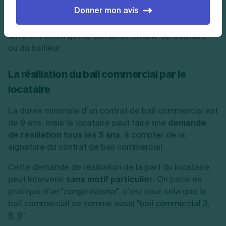
Donner mon avis
durée minimale de 9 ans, peut être
résilié de
manière anticipée
. Les conditions de résiliation
diffèrent selon que la demande émane du locataire
ou du bailleur.
La résiliation du bail commercial par le
locataire
La durée minimale d’un contrat de bail commercial est
de 9 ans, mais le locataire peut faire une
demande
de résiliation tous les 3 ans
, à compter de la
signature du contrat de bail commercial.
Cette demande de résiliation de la part du locataire
peut intervenir
sans motif particulier
. On parle en
pratique d’un "
congé triennal
", c’est pour cela que le
bail commercial se nomme aussi "
bail commercial 3,
6, 9
”.