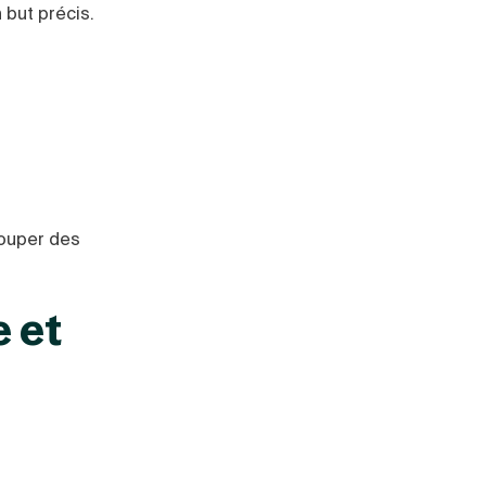
 but précis.
rouper des
e et