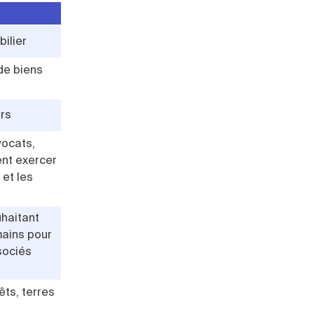
ilier
 de biens
ers
vocats,
ent exercer
 et les
haitant
ains pour
sociés
êts, terres