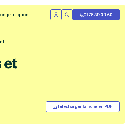
 bannière
es pratiques
01 76 39 00 60
Se connecter
Rechercher
ent
 et
Télécharger la fiche en PDF