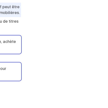
if peut être
mobilières.
u de titres
on, achète
pour