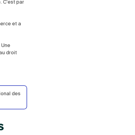
. C'est par
merce et a
. Une
au droit
ional des
s