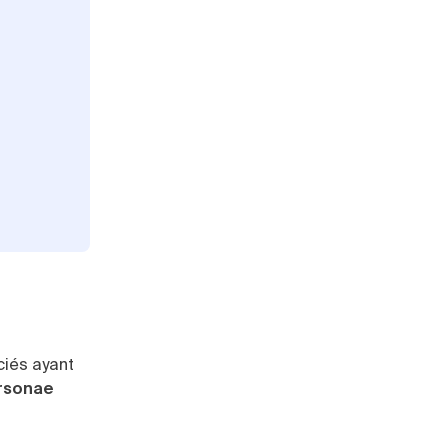
ciés ayant
ersonae