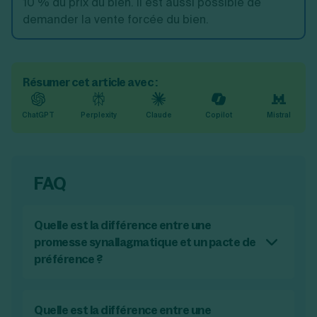
10 % du prix du bien. Il est aussi possible de
demander la vente forcée du bien.
Résumer cet article avec :
ChatGPT
Perplexity
Claude
Copilot
Mistral
FAQ
Quelle est la différence entre une
promesse synallagmatique et un pacte de
préférence ?
La promesse synallagmatique implique des
engagements réciproques entre les parties,
tandis que le
pacte de préférence
est un
Quelle est la différence entre une