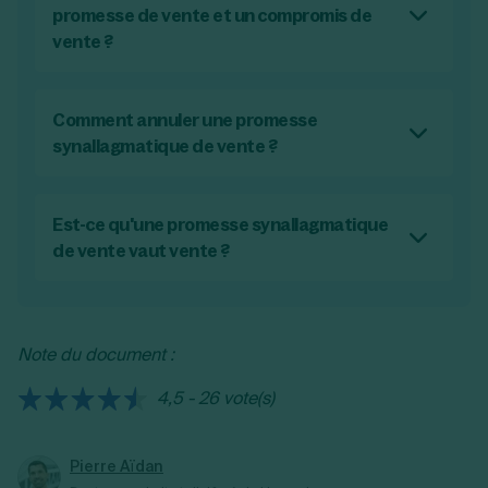
engagement unilatéral où une partie
promesse de vente et un compromis de
s'engage à donner la préférence à l'autre en
vente ?
cas de vente future, sans obligation
La promesse de vente est un engagement
immédiate de vendre.
unilatéral où le vendeur s'engage à vendre à
l'acheteur à des conditions définies. Tandis
Comment annuler une promesse
que le compromis de vente est un
synallagmatique de vente ?
engagement bilatéral où vendeur et acheteur
Pour annuler une promesse synallagmatique
s'engagent mutuellement à conclure la vente
de vente, les parties doivent généralement
à des conditions prédéterminées.
parvenir à un accord mutuel pour résilier le
Est-ce qu'une promesse synallagmatique
contrat, ou l'une des parties doit démontrer
de vente vaut vente ?
une violation des termes du contrat par
Oui, en vertu de l'
article 1589 du Code civil
, la
l'autre partie. Dans certains cas, l'intervention
promesse de vente vaut vente dès lors que
d'un tribunal peut être nécessaire pour
les deux parties en acceptent les conditions,
Note du document :
annuler le contrat.
ce qui est le cas dans une promesse
synallagmatique. Cependant, il est possible
4,5 - 26 vote(s)
d'ajouter des conditions à cette promesse
pour que la vente soit conclue comme
l'obtention d'un prêt ou d'un permis de
Pierre Aïdan
construire.