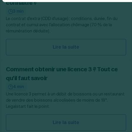
connaître ?
3 min
Le contrat d'extra (CDD d'usage) : conditions, durée, fin du
contrat et cumul avec l'allocation chômage (70 % de la
rémunération déduite).
Lire la suite
Comment obtenir une licence 3 ? Tout ce
qu'il faut savoir
4 min
Une licence 3 permet à un débit de boissons ou un restaurant
de vendre des boissons alcoolisées de moins de 18°.
Legalstart fait le point.
Lire la suite